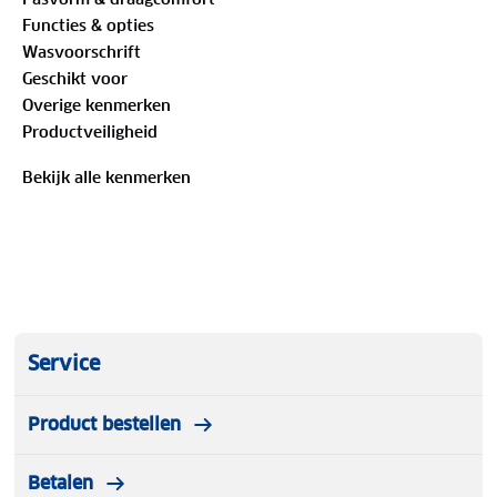
zodat je ze na het wassen eenvoudig terugvindt.
Functies & opties
Wasvoorschrift
Geschikt voor
Overige kenmerken
Productveiligheid
Bekijk alle kenmerken
Service
Product bestellen
Betalen