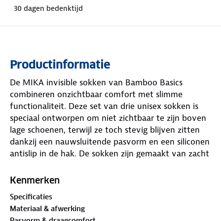
30 dagen bedenktijd
Productinformatie
De MIKA invisible sokken van Bamboo Basics
combineren onzichtbaar comfort met slimme
functionaliteit. Deze set van drie unisex sokken is
speciaal ontworpen om niet zichtbaar te zijn boven
lage schoenen, terwijl ze toch stevig blijven zitten
dankzij een nauwsluitende pasvorm en een siliconen
antislip in de hak. De sokken zijn gemaakt van zacht
bamboe, waardoor ze heerlijk aanvoelen, minder
kans geven op blaren en je voeten langer fris en
Kenmerken
droog houden. Een plat stiksel bij de teen en een
Specificaties
verstevigde hak zorgen voor extra draagcomfort. En
Materiaal & afwerking
handig: de maat staat op de onderkant van de sok,
Pasvorm & draagcomfort