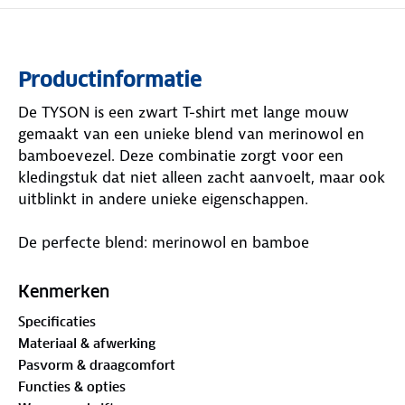
Productinformatie
De TYSON is een zwart T-shirt met lange mouw
gemaakt van een unieke blend van merinowol en
bamboevezel. Deze combinatie zorgt voor een
kledingstuk dat niet alleen zacht aanvoelt, maar ook
uitblinkt in andere unieke eigenschappen.
De perfecte blend: merinowol en bamboe
Door merinowol te combineren met bamboevezel
ontstaat een materiaal dat het beste van beide
Kenmerken
werelden biedt.
Specificaties
Materiaal & afwerking
Dit T-shirt is een ideale keuze voor actieve dagen,
Pasvorm & draagcomfort
onder je skipak of wielrenshirt of gewoon lekker
Functies & opties
voor thuis. De materialen zorgen voor een