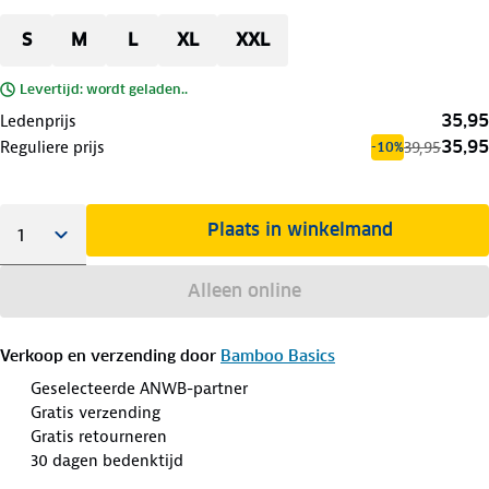
S
M
L
XL
XXL
Levertijd: wordt geladen..
35,95
Ledenprijs
35,95
Reguliere prijs
39,95
-10%
Plaats in winkelmand
Alleen online
Verkoop en verzending door
Bamboo Basics
Geselecteerde ANWB-partner
Gratis verzending
Gratis retourneren
30 dagen bedenktijd