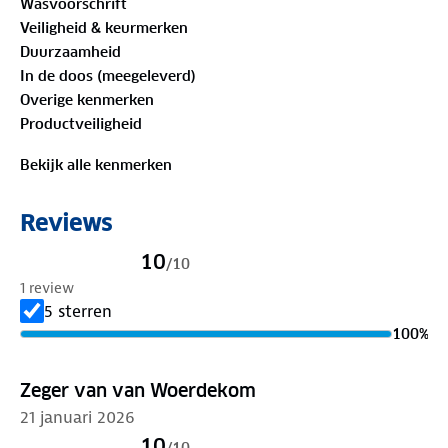
Wasvoorschrift
kledingstuk dat comfortabel en functioneel is, onder
Veiligheid & keurmerken
alle omstandigheden.
Duurzaamheid
In de doos (meegeleverd)
Overige kenmerken
Productveiligheid
Bekijk alle kenmerken
Reviews
10
/
10
1 review
5 sterren
100
%
Zeger van van Woerdekom
21 januari 2026
10
/
10