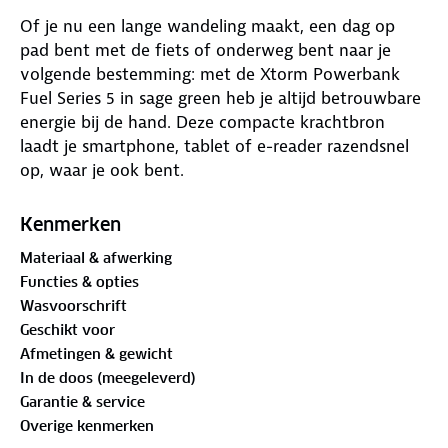
Of je nu een lange wandeling maakt, een dag op
pad bent met de fiets of onderweg bent naar je
volgende bestemming: met de Xtorm Powerbank
Fuel Series 5 in sage green heb je altijd betrouwbare
energie bij de hand. Deze compacte krachtbron
laadt je smartphone, tablet of e-reader razendsnel
op, waar je ook bent.
Met een capaciteit van 10.000 mAh kun je je
Kenmerken
telefoon tot wel twee keer volledig opladen. Dankzij
Materiaal & afwerking
de krachtige 20W USB-C Power Delivery-poort is je
Functies & opties
apparaat in no-time weer klaar voor gebruik. En met
Wasvoorschrift
drie uitgangen, twee USB-C en één USB-A, kun je
Geschikt voor
zelfs meerdere apparaten tegelijk opladen. Handig
Afmetingen & gewicht
voor onderweg, op vakantie of tijdens een dagje uit.
In de doos (meegeleverd)
Garantie & service
De powerbank is licht van gewicht (218 gram), plat
Overige kenmerken
van vorm en past makkelijk in je jaszak of rugzak.