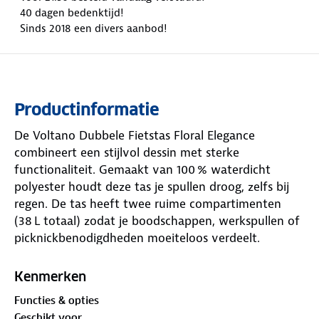
40 dagen bedenktijd!
Sinds 2018 een divers aanbod!
Productinformatie
De Voltano Dubbele Fietstas Floral Elegance
combineert een stijlvol dessin met sterke
functionaliteit. Gemaakt van 100 % waterdicht
polyester houdt deze tas je spullen droog, zelfs bij
regen. De tas heeft twee ruime compartimenten
(38 L totaal) zodat je boodschappen, werkspullen of
picknickbenodigdheden moeiteloos verdeelt.
Reflecterende delen achterop verhogen de
zichtbaarheid in het donker voor extra veiligheid.
Kenmerken
Dankzij het eenvoudige bevestigingssysteem met
Functies & opties
bandjes en klittenband is montage op vrijwel elke
Geschikt voor