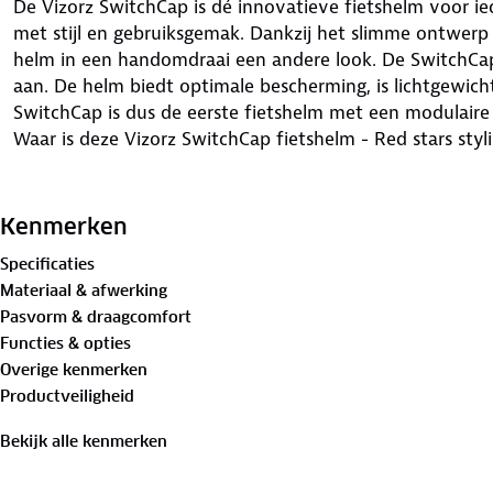
De Vizorz SwitchCap is dé innovatieve fietshelm voor ie
met stijl en gebruiksgemak. Dankzij het slimme ontwerp
helm in een handomdraai een andere look. De SwitchCap 
aan. De helm biedt optimale bescherming, is lichtgewicht
SwitchCap is dus de eerste fietshelm met een modulaire
Waar is deze Vizorz SwitchCap fietshelm - Red stars styl
Laten we eerlijk zijn: veel mensen dragen geen helm omda
vinden. De Vizorz SwitchCap heeft voor dat probleem ee
Kenmerken
systeem kun je eenvoudig verschillende hoezen over de 
Specificaties
binnen seconden een totaal andere uitstraling – van zake
Materiaal & afwerking
strak modern tot klassiek retro.
Pasvorm & draagcomfort
Je kunt kiezen uit meerdere designs en kleuren die passe
Functies & opties
Ideaal voor wie elke dag een andere stijl wil uitstralen.
Overige kenmerken
Fietsveiligheid zonder compromissen
Productveiligheid
Veiligheid staat voorop bij het ontwerp van de Vizorz S
de strengste normen (EN-1078) en is geschikt voor zowel s
Bekijk alle kenmerken
bikes) als speed pedelecs. De stevige buitenschaal vangt 
zachte binnenvoering het hoofd comfortabel omsluit. D