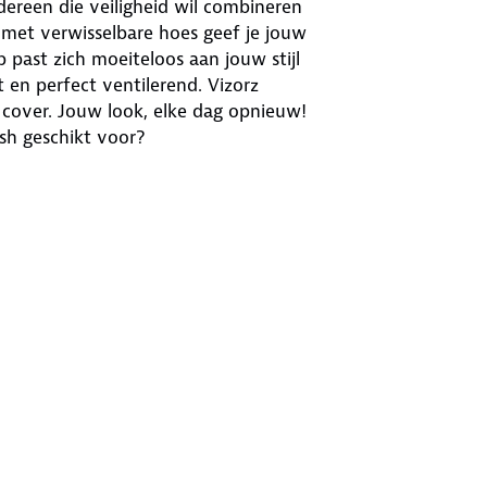
dereen die veiligheid wil combineren
 met verwisselbare hoes geef je jouw
past zich moeiteloos aan jouw stijl
 en perfect ventilerend. Vizorz
 cover. Jouw look, elke dag opnieuw!
ish geschikt voor?
t ze het onhandig, lelijk of saai
n oplossing. Dankzij het SwitchCap-
helm trekken. Zo geef je jouw helm
lijk zwart tot vrolijk gekleurd, van
n bij jouw kleding, fiets of stemming.
witchCap. Deze fietshelm voldoet aan
tadsfietsen, elektrische fietsen (e-
klappen effectief op, terwijl de
e verstelbare kinband en draaiknop