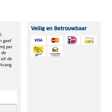
Veilig en Betrouwbaar
l
n geef
ij per
 de
 uit de
ntvang