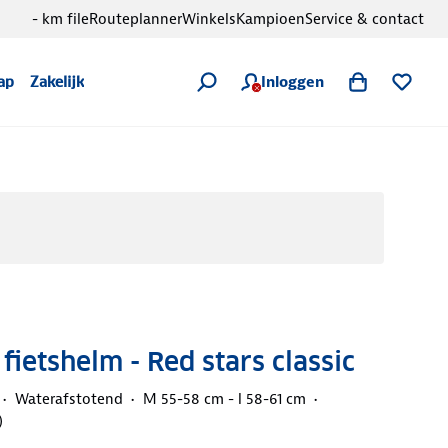
- km file
Routeplanner
Winkels
Kampioen
Service & contact
Inloggen
ap
Zakelijk
fietshelm - Red stars classic
Waterafstotend
M 55-58 cm - l 58-61 cm
)