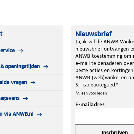
rs stylish
t
Nieuwsbrief
Ja, ik wil de ANWB Winke
e deze makkelijk monteren rondom de
nieuwsbrief ontvangen e
ervice
ANWB toestemming om m
e-mail te benaderen over
& openingstijden
ogen aan de lucht en vermijd de
beste acties en kortingen
ANWB (web)winkel en o
elde vragen
n
5.- cadeautegoed.*
genachtige dag.
*Alleen voor leden
gegevens
E-mailadres
n via ANWB.nl
Inschrijven