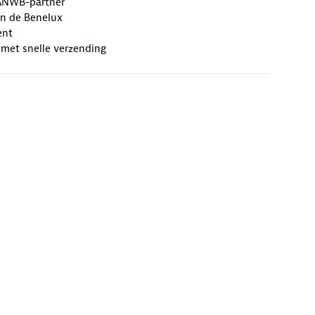
ANWB-partner
an de Benelux
ent
 met snelle verzending