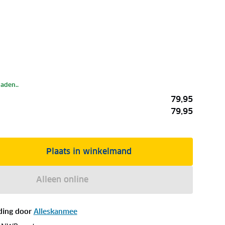
laden..
79,95
79,95
Plaats in winkelmand
Alleen online
ding door
Alleskanmee