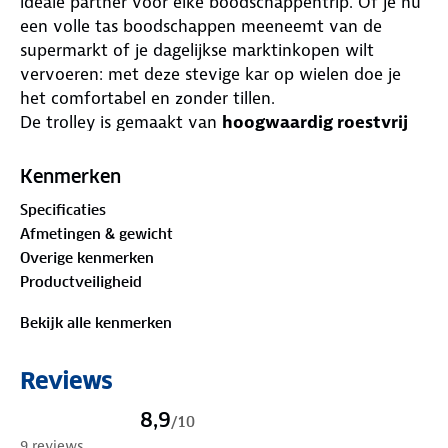
ideale partner voor elke boodschappentrip. Of je nu
een volle tas boodschappen meeneemt van de
supermarkt of je dagelijkse marktinkopen wilt
vervoeren: met deze stevige kar op wielen doe je
het comfortabel en zonder tillen.
De trolley is gemaakt van
hoogwaardig roestvrij
aluminium
, waardoor hij licht van gewicht is maar
toch sterk en duurzaam. Dankzij het robuuste frame
Kenmerken
en een
draagvermogen van 50 kg
kun je er met
Specificaties
gemak zware tassen of dozen mee vervoeren. De
Afmetingen & gewicht
handgreep is voorzien van een
zachte sponslaag
Overige kenmerken
voor extra comfort tijdens het duwen of trekken.
Productveiligheid
Het ruime boodschappenvak van
34 x 56 cm
is
uitgerust met stevige ritsen die je spullen veilig
Bekijk alle kenmerken
afsluiten tijdens het rijden. De
geïsoleerde
binnenzijde
houdt je koude of diepvriesproducten
Reviews
langer fris – ideaal op warme dagen of bij langere
ritten. Extra
zijvakken
bieden handige
8,9
/
10
opbergruimte voor flessen of kleine items.
9 reviews