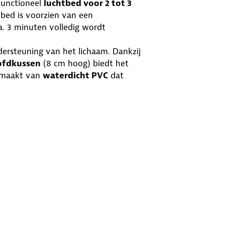
functioneel
luchtbed voor 2 tot 3
bed is voorzien van een
. 3 minuten volledig wordt
ersteuning van het lichaam. Dankzij
ofdkussen
(8 cm hoog) biedt het
 gemaakt van
waterdicht PVC
dat
zijzakken
bevestigd (totaal 8), ideaal
lefoon of zaklamp.
ips of gebruik in vakantiehuisjes.
udig mee te nemen
in de
en
reparatiekit
inbegrepen.
der milieubelasting
in vergelijking