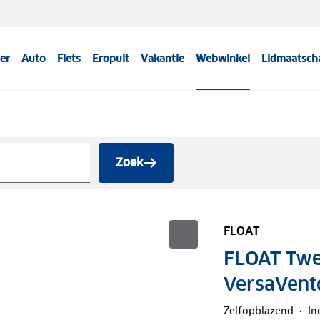
er
Auto
Fiets
Eropuit
Vakantie
Webwinkel
Lidmaatsch
Zoek
FLOAT
FLOAT Twe
VersaVent
Zelfopblazend
In