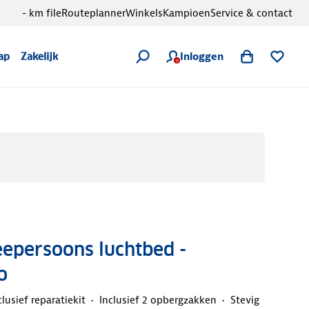
- km file
Routeplanner
Winkels
Kampioen
Service & contact
Inloggen
ap
Zakelijk
epersoons luchtbed -
o
clusief reparatiekit
Inclusief 2 opbergzakken
Stevig