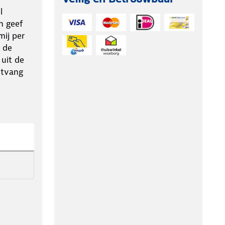
l
n geef
ij per
 de
 uit de
ntvang