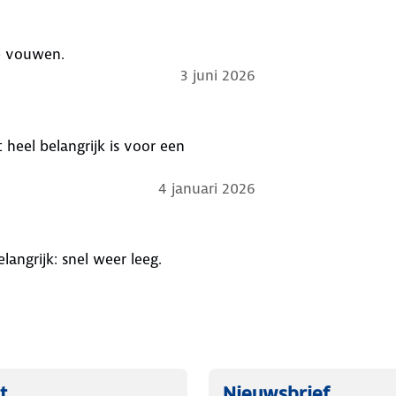
e vouwen.
3 juni 2026
heel belangrijk is voor een
4 januari 2026
Stevig, goede kwaliteit, snel opgeblazen en minimaal zo belangrijk: snel weer leeg.
t
Nieuwsbrief