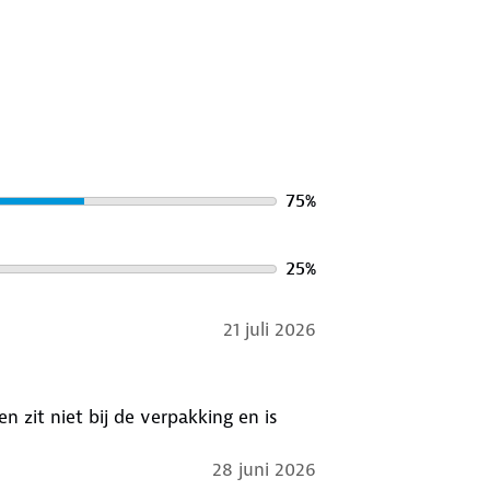
onen
 8 cm
stuks
75
%
25
%
21 juli 2026
n zit niet bij de verpakking en is
28 juni 2026