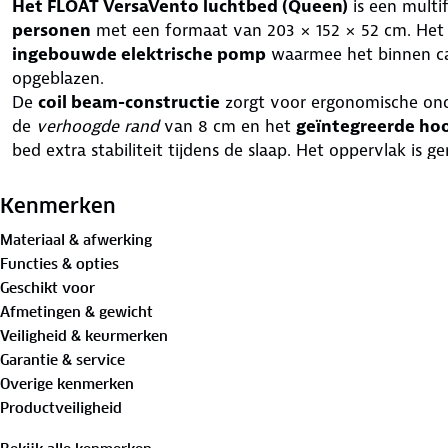
Het FLOAT VersaVento luchtbed (Queen)
is een multi
personen
met een formaat van 203 × 152 × 52 cm. Het 
ingebouwde elektrische pomp
waarmee het binnen ca
opgeblazen.
De
coil beam-constructie
zorgt voor ergonomische ond
de
verhoogde rand
van 8 cm en het
geïntegreerde ho
bed extra stabiliteit tijdens de slaap. Het oppervlak is
geschikt is voor binnen- en buitengebruik.
Opbergruimte:
aan beide lange zijden zijn
klittenband-
Kenmerken
voor het bewaren van kleine persoonlijke items zoals te
Materiaal & afwerking
Toepassing:
geschikt voor logeerkamers, kamperen, roadtr
Functies & opties
Dankzij het opvouwbare ontwerp is het luchtbed
eenvo
Geschikt voor
meegeleverde draagtas. Voor kleine beschadigingen is e
Afmetingen & gewicht
Materiaalkeuze:
het PVC is bewust geselecteerd met
min
Veiligheid & keurmerken
met standaard luchtbedmaterialen.
Garantie & service
Inhoud verpakking:
Overige kenmerken
1× FLOAT VersaVento luchtbed (Queen)
Productveiligheid
1× Ingebouwde elektrische pomp
2× Opbergzakken met klittenband