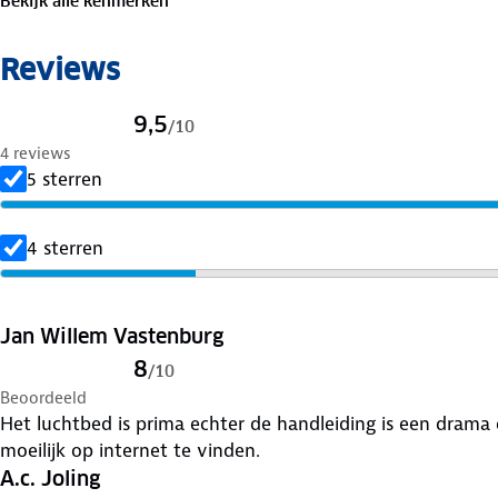
Bekijk alle kenmerken
1× Draagtas
1× Reparatiekit
Reviews
Specificaties:
Formaat: 203 × 152 × 52 cm · Geschikt voor 2–3 pers
Materiaal: waterdicht PVC · Kleur: zwart/beige
9,5
/
10
Max. belasting: 272 kg (600 lbs)
4 reviews
Opblaastijd: ca. 3 minuten · Ingebouwd hoofdkussen:
5 sterren
Verhoogde rand: 8 cm · Klittenband-opbergvakken: 8 
Accessoires: draagtas en reparatiekit
4 sterren
Jan Willem Vastenburg
8
/
10
Beoordeeld
Het luchtbed is prima echter de handleiding is een drama e
moeilijk op internet te vinden.
A.c. Joling