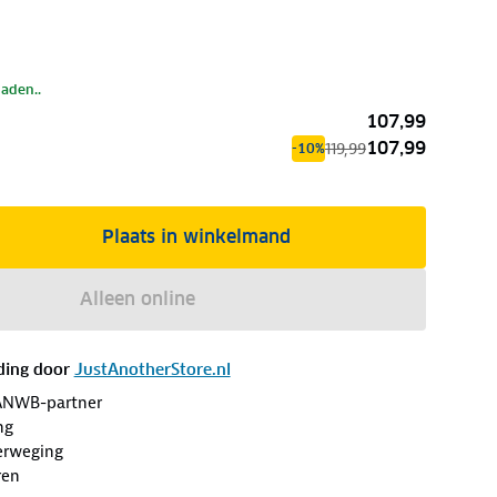
laden..
107,99
107,99
119,99
-10%
Plaats in winkelmand
Alleen online
ding door
JustAnotherStore.nl
ANWB-partner
ng
erweging
ren