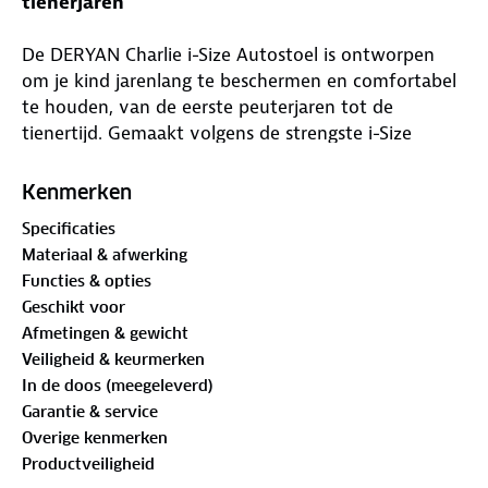
tienerjaren
De DERYAN Charlie i-Size Autostoel is ontworpen
om je kind jarenlang te beschermen en comfortabel
te houden, van de eerste peuterjaren tot de
tienertijd. Gemaakt volgens de strengste i-Size
veiligheidsnormen biedt deze autostoel de zekerheid
waar elke ouder naar op zoek is.
Kenmerken
Specificaties
Materiaal & afwerking
Voordelen:
Functies & opties
Geschikt voor
✓ Geschikt voor kinderen van 100-150 cm (3,5 tot 12
Afmetingen & gewicht
jaar)
Veiligheid & keurmerken
In de doos (meegeleverd)
✓ Geavanceerde zijwaartse botsbescherming voor
Garantie & service
extra veiligheid
Overige kenmerken
Productveiligheid
✓ Eenvoudige en stabiele ISOFIX-installatie