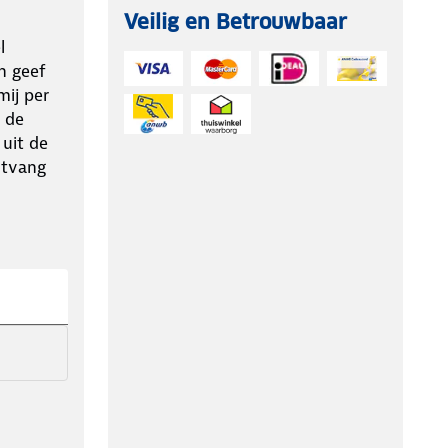
Veilig en Betrouwbaar
l
n geef
ij per
 de
 uit de
ntvang