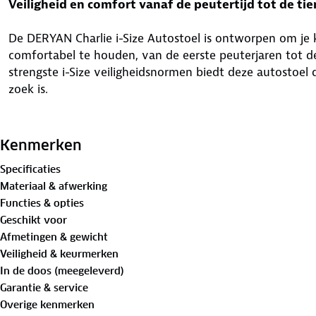
Veiligheid en comfort vanaf de peutertijd tot de tie
De DERYAN Charlie i-Size Autostoel is ontworpen om je 
comfortabel te houden, van de eerste peuterjaren tot d
strengste i-Size veiligheidsnormen biedt deze autostoel
zoek is.
Voordelen:
Kenmerken
Specificaties
✓ Geschikt voor kinderen van 100-150 cm (3,5 tot 12 jaar
Materiaal & afwerking
Functies & opties
✓ Geavanceerde zijwaartse botsbescherming voor extra 
Geschikt voor
Afmetingen & gewicht
✓ Eenvoudige en stabiele ISOFIX-installatie
Veiligheid & keurmerken
In de doos (meegeleverd)
✓ Compact ontwerp, makkelijk te gebruiken voor ouder
Garantie & service
Overige kenmerken
✓ Comfortabel dankzij zachte bekleding en ergonomisc