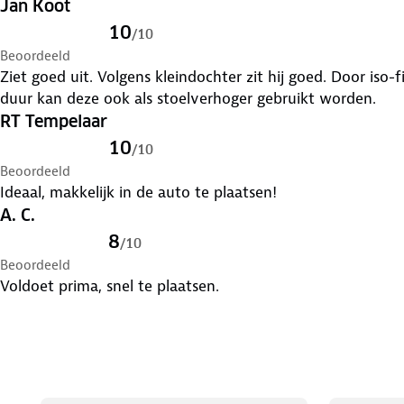
Jan Koot
De hoofdsteun kan eenvoudig met één hand worden vers
10
/
10
niveaus. Dit zal het hoofd van je kind nog beter bescherm
Beoordeeld
tussen 100 en 150 cm lang! Vergeet niet dat je alleen doo
Ziet goed uit. Volgens kleindochter zit hij goed. Door iso
en aan de lengte van je kind aan te passen, het kwetsba
duur kan deze ook als stoelverhoger gebruikt worden.
beter kunt beschermen!
RT Tempelaar
10
/
10
Productspecificaties:
Beoordeeld
Ideaal, makkelijk in de auto te plaatsen!
A. C.
- Geschikt voor: 100–150 cm (ca. 3,5–12 jaar)
8
/
10
- Norm: i-Size (ECE R129)
Beoordeeld
Voldoet prima, snel te plaatsen.
- Installatie: ISOFIX + autogordel
- Zijbescherming: ja, geavanceerd
- Hoofdsteun: verstelbaar in 10 standen