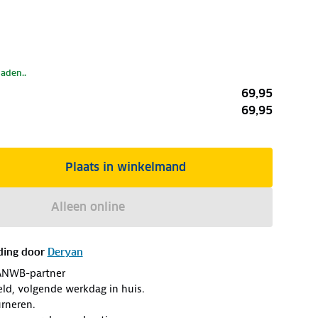
laden..
69,95
69,95
Plaats in winkelmand
Alleen online
ding door
Deryan
ANWB-partner
eld, volgende werkdag in huis.
rneren.