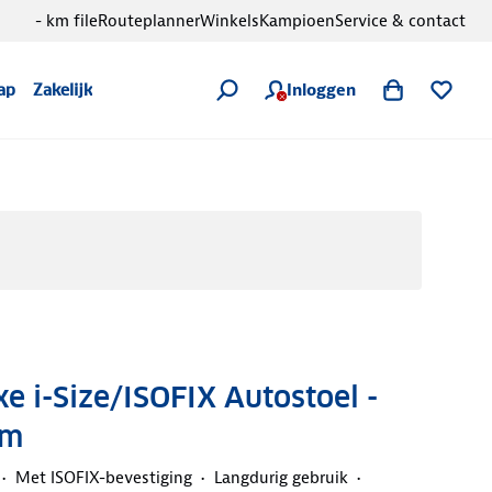
- km file
Routeplanner
Winkels
Kampioen
Service & contact
Inloggen
ap
Zakelijk
xe i-Size/ISOFIX Autostoel -
cm
Met ISOFIX-bevestiging
Langdurig gebruik