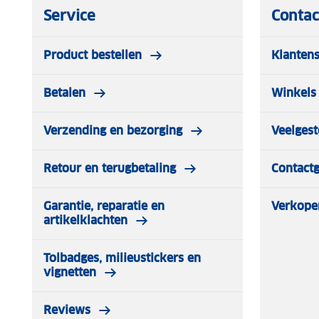
Service
Contac
- Bekleding: ademend, gevoerd, wasbaar
- Armleuningen: geen – ideaal voor zelfstandige gordelb
Product bestellen
Klantens
Betalen
Winkels 
Verzending en bezorging
Veelgest
Retour en terugbetaling
Contact
Garantie, reparatie en
Verkope
artikelklachten
Tolbadges, milieustickers en
vignetten
Reviews