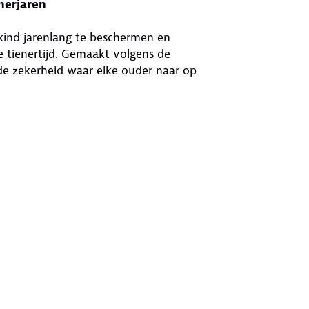
nerjaren
kind jarenlang te beschermen en
e tienertijd. Gemaakt volgens de
 de zekerheid waar elke ouder naar op
)
veiligheid
e kinderen
h ontwerp