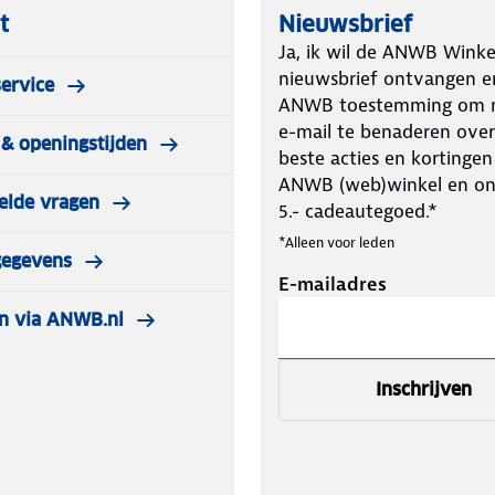
t
Nieuwsbrief
Ja, ik wil de ANWB Winke
nieuwsbrief ontvangen e
evestiging
ervice
ANWB toestemming om m
e-mail te benaderen over
& openingstijden
beste acties en kortingen
ANWB (web)winkel en o
elde vragen
5.- cadeautegoed.*
*Alleen voor leden
gegevens
E-mailadres
n via ANWB.nl
Inschrijven