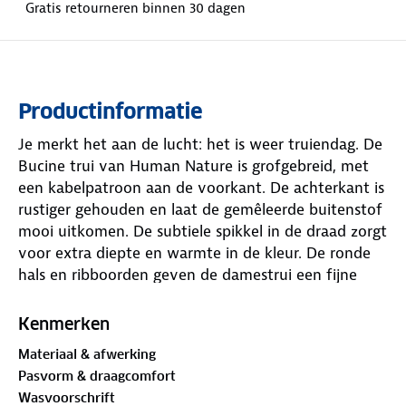
Gratis retourneren binnen 30 dagen
Productinformatie
Je merkt het aan de lucht: het is weer truiendag. De
Bucine trui van Human Nature is grofgebreid, met
een kabelpatroon aan de voorkant. De achterkant is
rustiger gehouden en laat de gemêleerde buitenstof
mooi uitkomen. De subtiele spikkel in de draad zorgt
voor extra diepte en warmte in de kleur. De ronde
hals en ribboorden geven de damestrui een fijne
uitstraling. Past deze trui bij jouw herfsthumeur?
Kenmerken
Materiaal
Materiaal & afwerking
67% acryl, 29% polyamide, 4% wol
Pasvorm & draagcomfort
Wasvoorschrift
Is je kleding aan vervanging toe? Lever het in bij