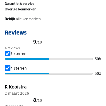
Garantie & service
onze winkels. Wij geven er een nieuwe bestemming
Overige kenmerken
aan.
Bekijk alle kenmerken
Reviews
9
/
10
4 reviews
5 sterren
50
%
4 sterren
50
%
R Kooistra
2 maart 2026
8
/
10