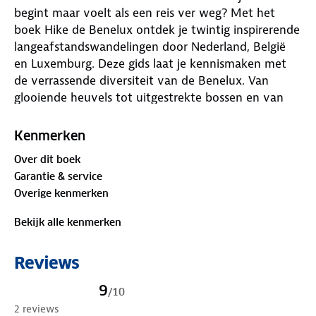
begint maar voelt als een reis ver weg? Met het
boek Hike de Benelux ontdek je twintig inspirerende
langeafstandswandelingen door Nederland, België
en Luxemburg. Deze gids laat je kennismaken met
de verrassende diversiteit van de Benelux. Van
glooiende heuvels tot uitgestrekte bossen en van
cultuur tot stilte: elke route biedt iets unieks.
Kenmerken
Ervaren wandelaars Mechteld en Kaz nemen je mee
Over dit boek
langs bekende paden zoals het Pieterpad, maar
Garantie & service
verrassen je ook met minder bekende parels zoals
Overige kenmerken
de Dutch Mountain Trail en de Sentier des Abbayes
Trappistes. Of je nu een doorgewinterde hiker bent
Bekijk alle kenmerken
of net begint, dit boek helpt je op weg.
Reviews
Wat kun je verwachten van dit boek?
✓ 20 langeafstandswandelingen in Nederland, België
9
/
10
en Luxemburg
2 reviews