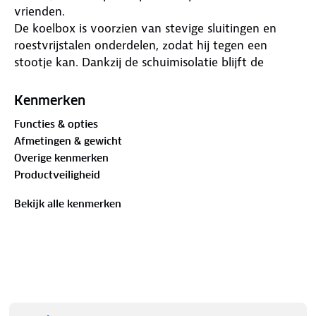
vrienden.
De koelbox is voorzien van stevige sluitingen en
roestvrijstalen onderdelen, zodat hij tegen een
stootje kan. Dankzij de schuimisolatie blijft de
inhoud goed op temperatuur, zelfs op warme dagen.
Het opvallende groene ontwerp maakt hem
Kenmerken
makkelijk te herkennen en geeft een frisse
Functies & opties
uitstraling.
Afmetingen & gewicht
Of je nu een weekend weggaat of gewoon een
Overige kenmerken
lange dag buiten doorbrengt, de Steamy BMX 50 is
Productveiligheid
een praktische metgezel die zorgt dat je altijd iets
koels bij de hand hebt.
Bekijk alle kenmerken