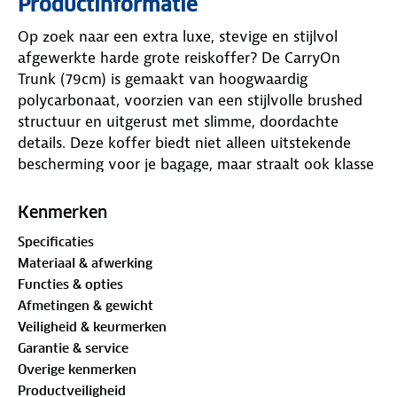
Productinformatie
Op zoek naar een extra luxe, stevige en stijlvol
afgewerkte harde grote reiskoffer? De CarryOn
Trunk (79cm) is gemaakt van hoogwaardig
polycarbonaat, voorzien van een stijlvolle brushed
structuur en uitgerust met slimme, doordachte
details. Deze koffer biedt niet alleen uitstekende
bescherming voor je bagage, maar straalt ook klasse
uit – zowel van binnen als van buiten.
Dankzij de praktische expanderfunctie heb je altijd
Kenmerken
nét dat beetje extra ruimte wanneer je het nodig
Specificaties
hebt. De Trunk is daarnaast uitgerust met drie
Materiaal & afwerking
slimme handvatten – bovenop, aan de zijkant én
Functies & opties
aan de voorkant – waardoor je de koffer in elke
Afmetingen & gewicht
situatie gemakkelijk kunt optillen of verplaatsen. De
Veiligheid & keurmerken
extra greep aan de voorzijde is ideaal bij het tillen
Garantie & service
uit een rek, bagageband of kofferbak.
Overige kenmerken
Productveiligheid