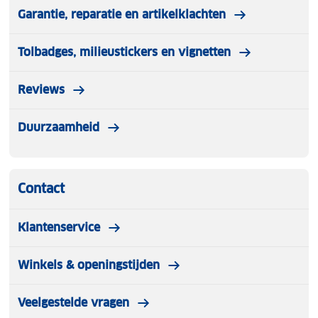
79 x 45 x 37 cm (inclusief wielen) – 126 liter (met
Garantie, reparatie en artikelklachten
expander)
Gewicht 5,3kg
Tolbadges, milieustickers en vignetten
Materiaal: Polycarbonaat
Slot: TSA-cijfercombinatieslot
Reviews
Duurzaamheid
Contact
Klantenservice
Winkels & openingstijden
Veelgestelde vragen