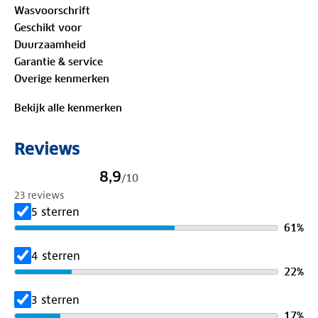
Wasvoorschrift
zakje op de linkermouw zorgen ervoor dat je ook bij
Geschikt voor
schemerlicht goed zichtbaar bent. Je vouwt de jas
Duurzaamheid
eenvoudig op tot een compact pakket. Hoe dat
Garantie & service
werkt? Dat lees je stapsgewijs aan de binnenkant
Overige kenmerken
van de parka. Onder de armen zorgen
ventilatieopeningen dat overtollige warmte weg
Bekijk alle kenmerken
kan. Op meerdere plekken is de jas verstelbaar: bij
de capuchon, manchetten, taille en zoom. De
Reviews
capuchon kun je oprollen of afritsen. De duimgaten
houden je handen net wat warmer. Klaar voor de
8,9
/
10
kou? Deze parka is dat zeker.
23 reviews
5 sterren
Bewust onderweg met hergebruikt materiaal:
61
%
Buitenstof: 100%
gerecycled polyester
Voering: 100% gerecycled polyester
4 sterren
Vulling: 100% gerecycled polyester
22
%
3 sterren
Verleng de levensduur van je kleding met goed
17
%