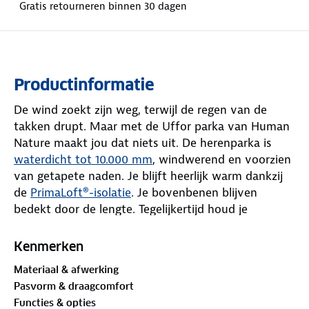
Gratis retourneren binnen 30 dagen
Productinformatie
De wind zoekt zijn weg, terwijl de regen van de
takken drupt. Maar met de Uffor parka van Human
Nature maakt jou dat niets uit. De herenparka is
waterdicht tot 10.000 mm
, windwerend en voorzien
van getapete naden. Je blijft heerlijk warm dankzij
de
PrimaLoft®-isolatie
. Je bovenbenen blijven
bedekt door de lengte. Tegelijkertijd houd je
voldoende bewegingsvrijheid door de YKK-
tweewegrits.
Kenmerken
Materiaal & afwerking
Met negen zakken neem je alles mee wat je
Pasvorm & draagcomfort
onderweg nodig hebt. Het reflecterende logo, de
Functies & opties
uitvouwbare rugreflectie en de reflectieband in het