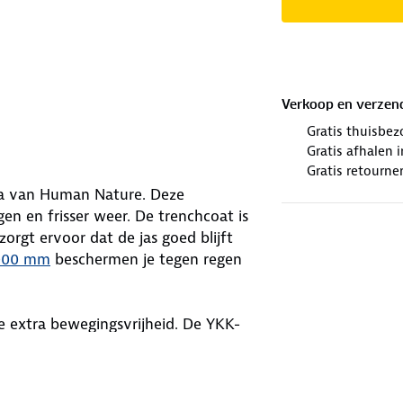
Verkoop en verzen
Gratis thuisbez
Gratis afhalen
Gratis retourne
ka van Human Nature. Deze
en en frisser weer. De trenchcoat is
orgt ervoor dat de jas goed blijft
.000 mm
beschermen je tegen regen
je extra bewegingsvrijheid. De YKK-
. Is het droog? Dan rits je de
en.