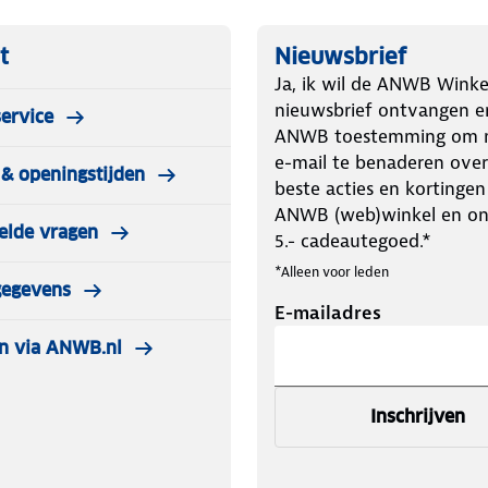
t
Nieuwsbrief
Ja, ik wil de ANWB Winke
nieuwsbrief ontvangen e
ervice
ANWB toestemming om m
e-mail te benaderen over
& openingstijden
beste acties en kortingen
ANWB (web)winkel en o
elde vragen
5.- cadeautegoed.*
*Alleen voor leden
gegevens
E-mailadres
n via ANWB.nl
Inschrijven