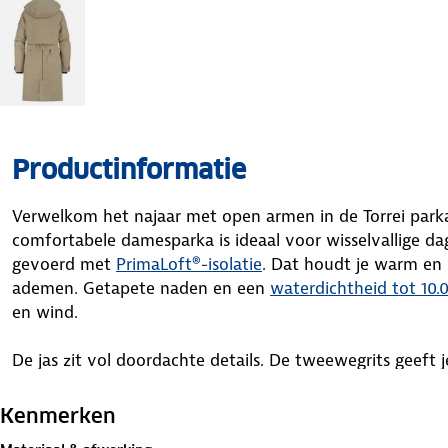
Productinformatie
Verwelkom het najaar met open armen in de Torrei par
comfortabele damesparka is ideaal voor wisselvallige dag
gevoerd met
PrimaLoft®-isolatie
. Dat houdt je warm en z
ademen. Getapete naden en een
waterdichtheid tot 10
en wind.
De jas zit vol doordachte details. De tweewegrits geeft 
rits is netjes weggewerkt achter een flap met drukknopen
capuchon eraf. Met de riem kun je de parka mooi tailler
Kenmerken