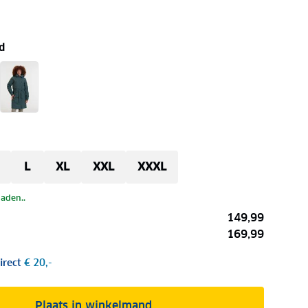
d
L
XL
XXL
XXXL
laden..
149,99
169,99
irect
€ 20,-
Plaats in winkelmand