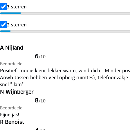
3 sterren
2 sterren
A Nijland
6
/
10
Beoordeeld
Positief: mooie kleur, lekker warm, wind dicht. Minder pos
Anwb Jassen hebben veel opberg ruimtes), telefoonzakje zi
snel " lam"
N Wijnberger
8
/
10
Beoordeeld
Fijne jas!
R Benoist