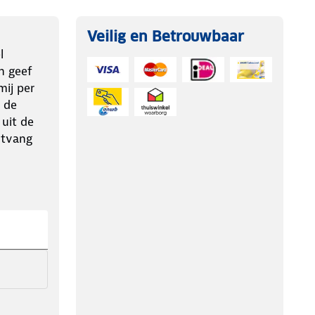
Veilig en Betrouwbaar
l
n geef
ij per
 de
 uit de
ntvang