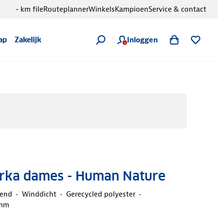
- km file
Routeplanner
Winkels
Kampioen
Service & contact
Inloggen
ap
Zakelijk
Parka dames - Human Nature
end
Winddicht
Gerecycled polyester
 mm