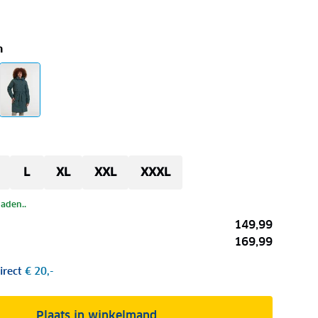
n
L
XL
XXL
XXXL
laden..
149,99
169,99
irect
€ 20,-
Plaats in winkelmand