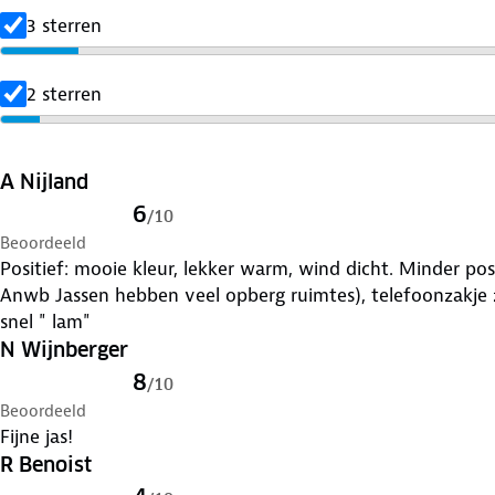
3 sterren
2 sterren
A Nijland
6
/
10
Beoordeeld
Positief: mooie kleur, lekker warm, wind dicht. Minder pos
Anwb Jassen hebben veel opberg ruimtes), telefoonzakje zi
snel " lam"
N Wijnberger
8
/
10
Beoordeeld
Fijne jas!
R Benoist