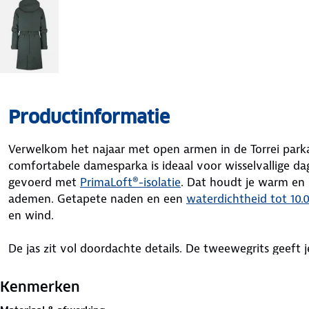
Productinformatie
Verwelkom het najaar met open armen in de Torrei par
comfortabele damesparka is ideaal voor wisselvallige dag
gevoerd met
PrimaLoft®-isolatie
. Dat houdt je warm en z
ademen. Getapete naden en een
waterdichtheid tot 10
en wind.
De jas zit vol doordachte details. De tweewegrits geeft 
rits is netjes weggewerkt achter een flap met drukknopen
capuchon eraf. Met de riem kun je de parka mooi tailler
Kenmerken