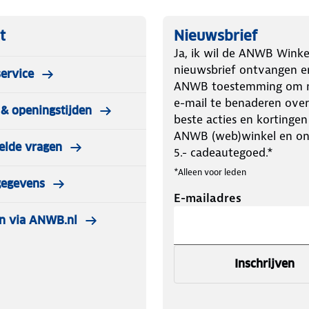
t
Nieuwsbrief
Ja, ik wil de ANWB Winke
nieuwsbrief ontvangen e
ervice
ANWB toestemming om m
e-mail te benaderen over
& openingstijden
beste acties en kortingen
ANWB (web)winkel en o
elde vragen
5.- cadeautegoed.*
*Alleen voor leden
gegevens
E-mailadres
n via ANWB.nl
Inschrijven