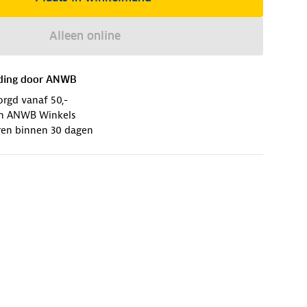
Alleen online
ding door
ANWB
orgd vanaf 50,-
 in ANWB Winkels
ren binnen 30 dagen