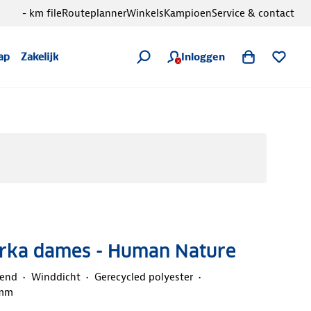
- km file
Routeplanner
Winkels
Kampioen
Service & contact
Inloggen
ap
Zakelijk
Parka dames - Human Nature
end
Winddicht
Gerecycled polyester
 mm