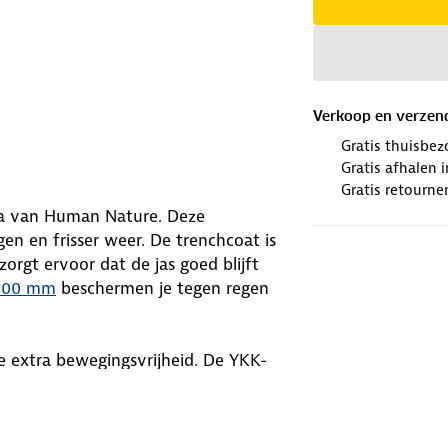
Verkoop en verzen
Gratis thuisbez
Gratis afhalen
Gratis retourne
ka van Human Nature. Deze
en en frisser weer. De trenchcoat is
orgt ervoor dat de jas goed blijft
.000 mm
beschermen je tegen regen
je extra bewegingsvrijheid. De YKK-
. Is het droog? Dan rits je de
en.