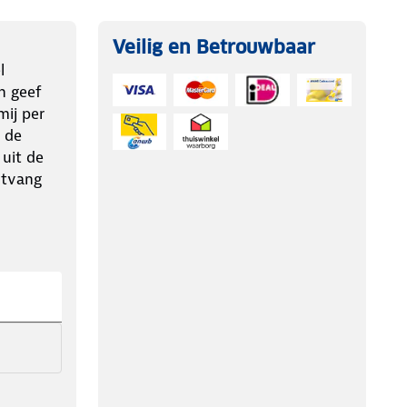
Veilig en Betrouwbaar
l
n geef
ij per
 de
 uit de
ntvang