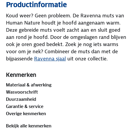
Productinformatie
Koud weer? Geen probleem. De Ravenna muts van
Human Nature houdt je hoofd aangenaam warm.
Deze gebreide muts voelt zacht aan en sluit goed
aan rond je hoofd. Door de omgeslagen rand blijven
ook je oren goed bedekt. Zoek je nog iets warms
voor om je nek? Combineer de muts dan met de
bijpassende
Ravenna sjaal
uit onze collectie.
Bewust onderweg met hergebruikt materiaal:
Kenmerken
65%
gerecycled polyester
, 13% polyamide, 13% acryl,
Materiaal & afwerking
6% wol, 3% elastaan
Wasvoorschrift
Duurzaamheid
Garantie & service
Overige kenmerken
Bekijk alle kenmerken