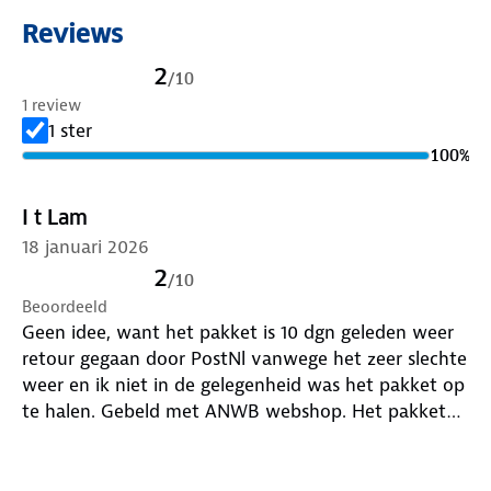
Reviews
2
/
10
1 review
1 ster
100
%
I t Lam
18 januari 2026
2
/
10
Beoordeeld
Geen idee, want het pakket is 10 dgn geleden weer
retour gegaan door PostNl vanwege het zeer slechte
weer en ik niet in de gelegenheid was het pakket op
te halen. Gebeld met ANWB webshop. Het pakket
zou weer opnieuw verzonden worden echter tot op
dag van vandaag niets meer vernomen zo ook niet
eventueel mijn geld retour ontvangen!!