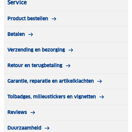
Service
krassen beschermt. Deze case zorgt ervoor dat je
zaklamp in topconditie blijft, zelfs bij regelmatig
Product bestellen
gebruik.
Garantie
Betalen
10 jaar
Verzending en bezorging
Retour en terugbetaling
Garantie, reparatie en artikelklachten
Tolbadges, milieustickers en vignetten
Reviews
Duurzaamheid