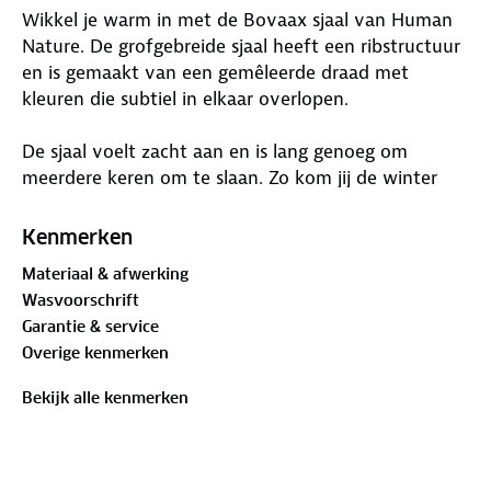
Wikkel je warm in met de Bovaax sjaal van Human
Nature. De grofgebreide sjaal heeft een ribstructuur
en is gemaakt van een gemêleerde draad met
kleuren die subtiel in elkaar overlopen.
De sjaal voelt zacht aan en is lang genoeg om
meerdere keren om te slaan. Zo kom jij de winter
wel door. En heb je de bijpassende
Bovaax muts
al
gezien?
Kenmerken
Materiaal & afwerking
Materiaal:
Wasvoorschrift
Buitenstof: 70% acryl, 30% polyamide
Garantie & service
Overige kenmerken
Bekijk alle kenmerken