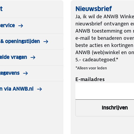
t
Nieuwsbrief
Ja, ik wil de ANWB Winke
nieuwsbrief ontvangen e
ervice
ANWB toestemming om m
e-mail te benaderen over
& openingstijden
beste acties en kortingen
ANWB (web)winkel en o
elde vragen
5.- cadeautegoed.*
*Alleen voor leden
gegevens
E-mailadres
n via ANWB.nl
Inschrijven