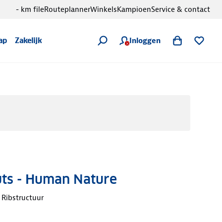
- km file
Routeplanner
Winkels
Kampioen
Service & contact
Inloggen
ap
Zakelijk
uts - Human Nature
Ribstructuur