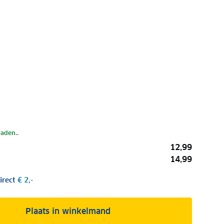
laden..
12,99
14,99
irect
€ 2,-
Plaats in winkelmand