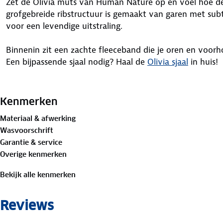
Zet de Olivia muts van Human Nature op en voel hoe de 
grofgebreide ribstructuur is gemaakt van garen met subti
voor een levendige uitstraling.
Binnenin zit een zachte fleeceband die je oren en voo
Een bijpassende sjaal nodig? Haal de
Olivia sjaal
in huis!
Materiaal:
Buitenstof: 55% acryl, 25% polyamide, 10% katoen, 10% 
Kenmerken
Materiaal & afwerking
Wasvoorschrift
Garantie & service
Overige kenmerken
Bekijk alle kenmerken
Reviews