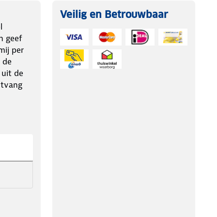
Veilig en Betrouwbaar
l
n geef
ij per
 de
 uit de
ntvang