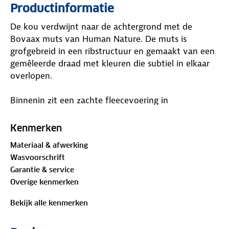
Productinformatie
De kou verdwijnt naar de achtergrond met de
Bovaax muts van Human Nature. De muts is
grofgebreid in een ribstructuur en gemaakt van een
gemêleerde draad met kleuren die subtiel in elkaar
overlopen.
Binnenin zit een zachte fleecevoering in
bordeauxrood. Dat maakt hem extra warm, juist
rond je oren en voorhoofd. De brede omslag zorgt
Kenmerken
voor een goede pasvorm. En heb je de bijpassende
Materiaal & afwerking
Bovaax sjaal
al gezien?
Wasvoorschrift
Garantie & service
Materiaal:
Overige kenmerken
Buitenstof: 70% acryl, 30% polyamide
Voering: 100% polyester
Bekijk alle kenmerken