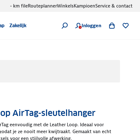
- km file
Routeplanner
Winkels
Kampioen
Service & contact
Inloggen
ap
Zakelijk
op AirTag-sleutelhanger
irTag eenvoudig met de Leather Loop. Ideaal voor
, zodat je ze nooit meer kwijtraakt. Gemaakt van echt
ksels voor een stijlvolle afwerking.