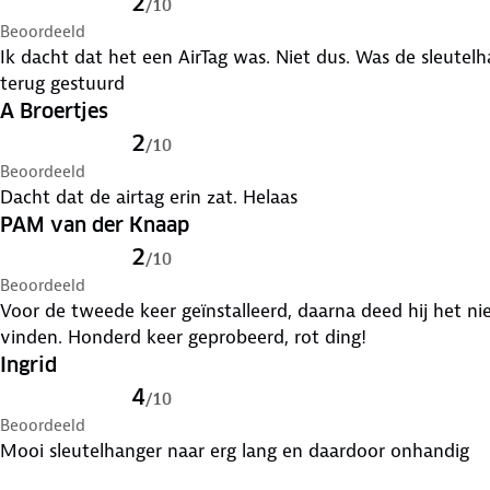
2
/
10
Beoordeeld
Ik dacht dat het een AirTag was. Niet dus. Was de sleutel
terug gestuurd
A Broertjes
2
/
10
Beoordeeld
Dacht dat de airtag erin zat. Helaas
PAM van der Knaap
2
/
10
Beoordeeld
Voor de tweede keer geïnstalleerd, daarna deed hij het n
vinden. Honderd keer geprobeerd, rot ding!
Ingrid
4
/
10
Beoordeeld
Mooi sleutelhanger naar erg lang en daardoor onhandig