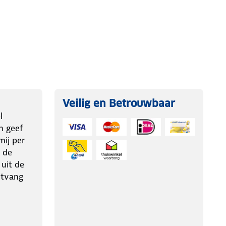
Veilig en Betrouwbaar
l
n geef
ij per
 de
 uit de
ntvang