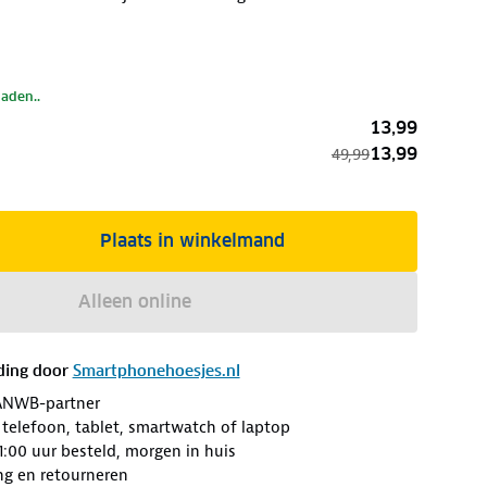
laden..
13,99
13,99
49,99
Plaats in winkelmand
Alleen online
ding door
Smartphonehoesjes.nl
ANWB-partner
 telefoon, tablet, smartwatch of laptop
:00 uur besteld, morgen in huis
ng en retourneren