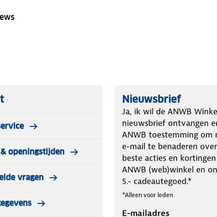
iews
t
Nieuwsbrief
Ja, ik wil de ANWB Winke
nieuwsbrief ontvangen e
ervice
ANWB toestemming om m
e-mail te benaderen over
& openingstijden
beste acties en kortingen
ANWB (web)winkel en o
elde vragen
5.- cadeautegoed.*
*Alleen voor leden
gegevens
E-mailadres