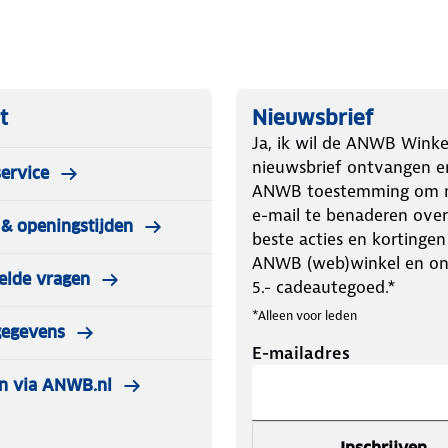
t
Nieuwsbrief
Ja, ik wil de ANWB Winke
nieuwsbrief ontvangen e
ervice
ANWB toestemming om m
e-mail te benaderen over
& openingstijden
beste acties en kortingen
ANWB (web)winkel en o
elde vragen
5.- cadeautegoed.*
*Alleen voor leden
gegevens
E-mailadres
n via ANWB.nl