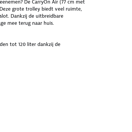
ig meenemen? De CarryOn Air (77 cm met
 Deze grote trolley biedt veel ruimte,
slot. Dankzij de uitbreidbare
ge mee terug naar huis.
den tot 120 liter dankzij de
of verre reizen.
je bagage altijd goed beschermd is
erdoor haast onmogelijk doorheen te
leystang manoeuvreer je deze koffer