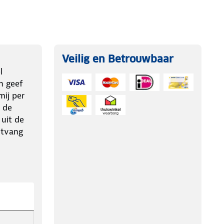
Veilig en Betrouwbaar
l
n geef
ij per
 de
 uit de
ntvang