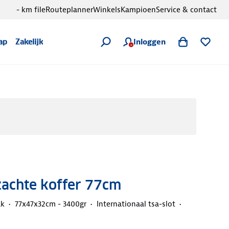
- km file
Routeplanner
Winkels
Kampioen
Service & contact
Inloggen
ap
Zakelijk
zachte koffer 77cm
ak
77x47x32cm - 3400gr
Internationaal tsa-slot