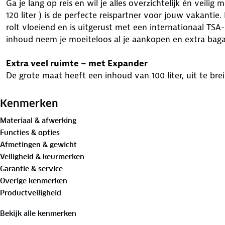
Ga je lang op reis en wil je alles overzichtelijk én veil
120 liter ) is de perfecte reispartner voor jouw vakantie.
rolt vloeiend en is uitgerust met een internationaal TSA-
inhoud neem je moeiteloos al je aankopen en extra baga
Extra veel ruimte – met Expander
De grote maat heeft een inhoud van 100 liter, uit te brei
praktische expanderfunctie. Ideaal voor lange vakanties 
Kenmerken
Veilig reizen met TSA-cijferslot
Materiaal & afwerking
Voorzien van een TSA-goedgekeurd cijferslot – Waarmee 
Functies & opties
tegen ongewenste toegang. De rits is dubbellaags en hi
Afmetingen & gewicht
komen.
Veiligheid & keurmerken
Garantie & service
Stil en soepel rijcomfort
Overige kenmerken
Dankzij de vier dubbele 360° wielen en verstelbare trol
Productveiligheid
moeiteloos en stil door elke luchthaven, trein of boot.
Bekijk alle kenmerken
Slimme binnenkant & handig voorvak