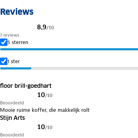
De binnenkant is slim afgewerkt met een ritsvak en pak
Reviews
een groot voorvak voor snelle toegang tot documenten, t
achterzijde is een adreslabel toegevoegd om contactgeg
8,9
/
10
Productspecificaties
7 reviews
- Afmetingen: 77 x 47 x 32 cm
5 sterren
- Inhoud: 100 + 20 liter (met expander)
- Gewicht: 3,4 kg
1 ster
- Materiaal: Nylon/Polyester
- Slot: TSA-cijfercombinatieslot
- Wielen: 4 dubbele zwenkwielen (360°)
floor brill-goedhart
10
/
10
Beoordeeld
Mooie ruime koffer, die makkelijk rolt
Stijn Arts
10
/
10
Beoordeeld