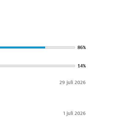
riemen. Aan de buitenkant vind je
ijdschriften of een tablet. Op de
evens te noteren.
86
%
14
%
29 juli 2026
1 juli 2026