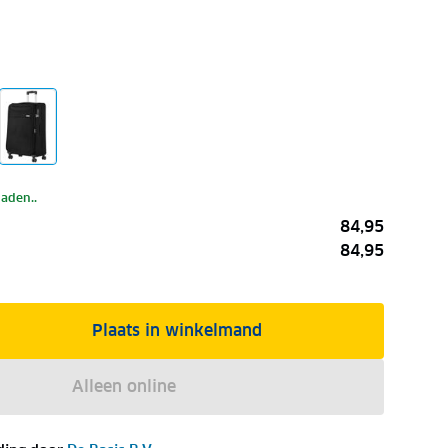
laden..
84,95
84,95
Plaats in winkelmand
Alleen online