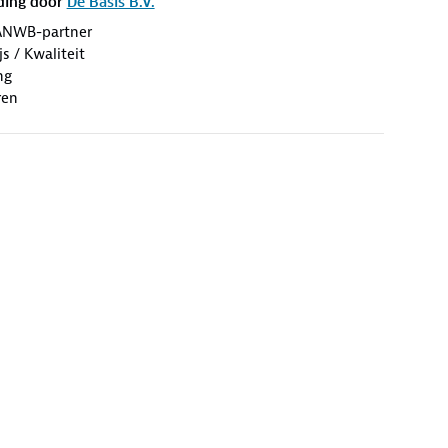
ding door
De Basis B.V.
ANWB-partner
s / Kwaliteit
ng
ren