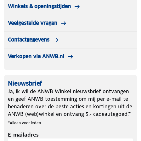
Europese wetgeving voor veiligheid, gezondheid en
Winkels & openingstijden
milieu. Hiermee ben je verzekerd van een veilig en
kwalitatief zonnepaneel. Bovendien presteert het
Veelgestelde vragen
paneel uitstekend onder alle weersomstandigheden
en is het slijtvast, wat zorgt voor een extra lange
Contactgegevens
levensduur.
Verkopen via ANWB.nl
Nieuwsbrief
Ja, ik wil de ANWB Winkel nieuwsbrief ontvangen
en geef ANWB toestemming om mij per e-mail te
benaderen over de beste acties en kortingen uit de
ANWB (web)winkel en ontvang 5.- cadeautegoed.*
*Alleen voor leden
E-mailadres