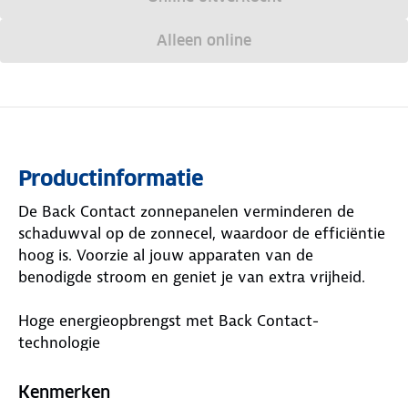
Alleen online
Productinformatie
De Back Contact zonnepanelen verminderen de
schaduwval op de zonnecel, waardoor de efficiëntie
hoog is. Voorzie al jouw apparaten van de
benodigde stroom en geniet je van extra vrijheid.
Hoge energieopbrengst met Back Contact-
technologie
Met de Mestic Solar paneel Back Contact MSBC-110
ben je minder afhankelijk van het lichtnet voor
Kenmerken
elektriciteit op de kampeerplaats. Bij Back Contact