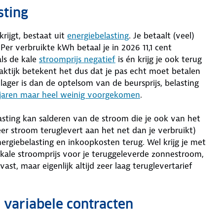
sting
rijgt, bestaat uit
energiebelasting
. Je betaalt (veel)
 Per verbruikte kWh betaal je in 2026 11,1 cent
als de kale
stroomprijs negatief
is én krijg je ook terug
aktijk betekent het dus dat je pas echt moet betalen
lager is dan de optelsom van de beursprijs, belasting
 jaren maar heel weinig voorgekomen
.
lasting kan salderen van de stroom die je ook van het
meer stroom teruglevert aan het net dan je verbruikt)
nergiebelasting en inkoopkosten terug. Wel krijg je met
 kale stroomprijs voor je teruggeleverde zonnestroom,
st, maar eigenlijk altijd zeer laag teruglevertarief
n variabele contracten