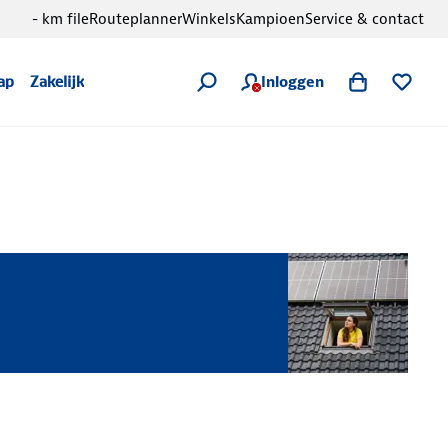
- km file
Routeplanner
Winkels
Kampioen
Service & contact
Inloggen
ap
Zakelijk