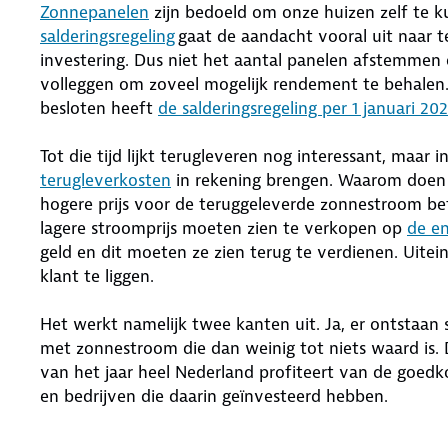
Zonnepanelen
zijn bedoeld om onze huizen zelf te 
salderingsregeling
gaat de aandacht vooral uit naar t
investering. Dus niet het aantal panelen afstemmen 
volleggen om zoveel mogelijk rendement te behalen.
besloten heeft
de salderingsregeling per 1 januari 20
Tot die tijd lijkt terugleveren nog interessant, maar 
terugleverkosten
in rekening brengen. Waarom doen z
hogere prijs voor de teruggeleverde zonnestroom beta
lagere stroomprijs moeten zien te verkopen op
de e
geld en dit moeten ze zien terug te verdienen. Uitei
klant te liggen.
Het werkt namelijk twee kanten uit. Ja, er ontstaan 
met zonnestroom die dan weinig tot niets waard is. 
van het jaar heel Nederland profiteert van de goed
en bedrijven die daarin geïnvesteerd hebben.