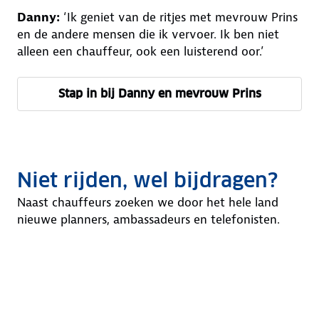
Danny:
‘Ik geniet van de ritjes met mevrouw Prins
en de andere mensen die ik vervoer. Ik ben niet
alleen een chauffeur, ook een luisterend oor.’
Stap in bij Danny en mevrouw Prins
Niet rijden, wel bijdragen?
Naast chauffeurs zoeken we door het hele land
nieuwe planners, ambassadeurs en telefonisten.
4-8 uur per week
± 3 uur per week
Structureel werk, flexibele uren
A
A
A
a
a
a
n
n
n