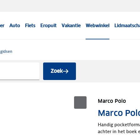
er
Auto
Fiets
Eropuit
Vakantie
Webwinkel
Lidmaatsch
sgidsen
Zoek
Marco Polo
Marco Polo
Handig pocketforma
achter in het boek 