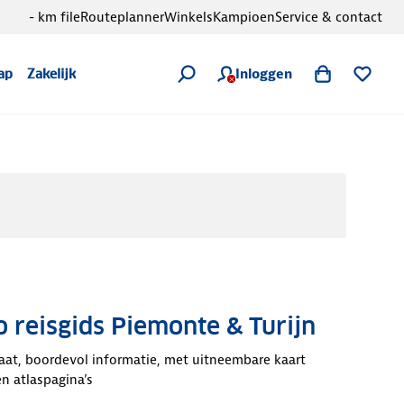
- km file
Routeplanner
Winkels
Kampioen
Service & contact
Inloggen
ap
Zakelijk
 reisgids Piemonte & Turijn
at, boordevol informatie, met uitneembare kaart
en atlaspagina’s