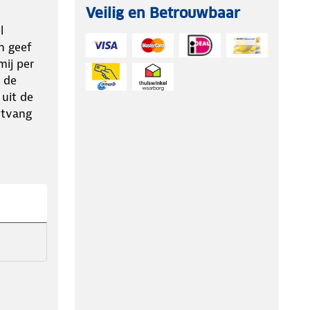
Veilig en Betrouwbaar
l
n geef
ij per
 de
 uit de
ntvang