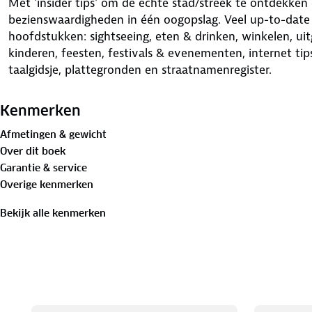
Met 'insider tips' om de échte stad/streek te ontdekken
bezienswaardigheden in één oogopslag. Veel up-to-date i
hoofdstukken: sightseeing, eten & drinken, winkelen, uitg
kinderen, feesten, festivals & evenementen, internet tips
taalgidsje, plattegronden en straatnamenregister.
Kenmerken
Afmetingen & gewicht
Over dit boek
Garantie & service
Overige kenmerken
Bekijk alle kenmerken