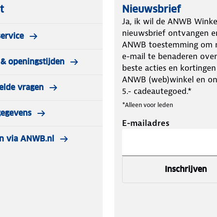
t
Nieuwsbrief
Ja, ik wil de ANWB Winke
nieuwsbrief ontvangen e
ervice
ANWB toestemming om m
e-mail te benaderen over
& openingstijden
beste acties en kortingen
ANWB (web)winkel en o
elde vragen
5.- cadeautegoed.*
*Alleen voor leden
gegevens
E-mailadres
n via ANWB.nl
Inschrijven