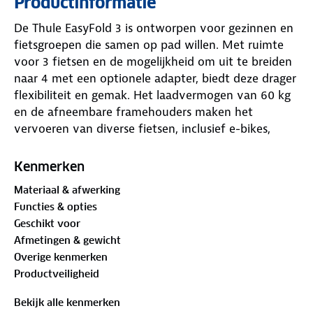
Productinformatie
De Thule EasyFold 3 is ontworpen voor gezinnen en
fietsgroepen die samen op pad willen. Met ruimte
voor 3 fietsen en de mogelijkheid om uit te breiden
naar 4 met een optionele adapter, biedt deze drager
flexibiliteit en gemak. Het laadvermogen van 60 kg
en de afneembare framehouders maken het
vervoeren van diverse fietsen, inclusief e-bikes,
eenvoudig. De kantelfunctie zorgt voor
gemakkelijke toegang tot de kofferbak, zelfs met de
Kenmerken
fietsen erop. Of je nu een familievakantie plant of
Materiaal & afwerking
een groepsfietstocht, de Thule EasyFold 3 biedt de
Functies & opties
ruimte en betrouwbaarheid die je nodig hebt.
Geschikt voor
Afmetingen & gewicht
Overige kenmerken
Productveiligheid
Bekijk alle kenmerken