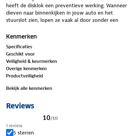
heeft de disklok een preventieve werking. Wanneer
dieven naar binnenkijken in jouw auto en het
stuurslot zien, lopen ze vaak al door zonder een
poging te doen om de auto open te breken.
Kenmerken
Installeren disklok stuurslot 35 – 39 cm.
Specificaties
Het installeren van het disklok stuurslot is heel
Geschikt voor
eenvoudig: de ronde schijf klap je open om
Veiligheid & keurmerken
vervolgens over het stuur heen te schuiven. Het is
Overige kenmerken
niet de bedoeling dat het stuurslot strak om het
Productveiligheid
stuur zit. Wanneer de disklok los om het stuur zit,
krijgt men namelijk geen grip op het stuur. Dit
Bekijk alle kenmerken
stuurslot is SCM goedgekeurd. Dit wordt door veel
verzekeringsmaatschappijen vereist voor het
Reviews
vergoeden van eventuele schade.
10
/
10
Het geavanceerde multidisc slotontwerp is bestand
1 review
tegen boren en lock picking. De disklok past niet op
5 sterren