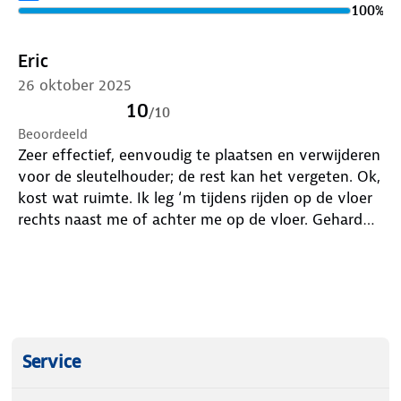
het stuur van de Land Rover Discovery Sport 2016,
100
%
Fiat 500XL en de Mercedes C180 KOMP Avantgarde
SE.
Eric
26 oktober 2025
SCM gekeurde disklok stuursloten 35 – 39 cm.
Ieder stuurslot is voorzien van een uniek slot en
10
/
10
serienummer, er worden 3 sleutels meegeleverd.
Beoordeeld
Zeer effectief, eenvoudig te plaatsen en verwijderen
Het is belangrijk om eerst de diameter van jouw
voor de sleutelhouder; de rest kan het vergeten. Ok,
stuur op te meten zodat je zeker weet dat het
kost wat ruimte. Ik leg ‘m tijdens rijden op de vloer
stuurslot op jouw stuur past.
rechts naast me of achter me op de vloer. Gehard
stalen slot, ding beweegt om het stuur zodat je niet
Kenmerken
kunt sturen. Top!
Type: Stuurslot Disklock
Afmeting: Geschikt voor sturen met een diameter
van 35 tot 39 cm
Service
SCM goed gekeurd: Ja
Aantal sleutels: 3