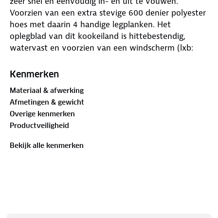
zeer snel en eenvoudig in- en uit te vouwen.
Voorzien van een extra stevige 600 denier polyester
hoes met daarin 4 handige legplanken. Het
oplegblad van dit kookeiland is hittebestendig,
watervast en voorzien van een windscherm (lxb:
61,5x44 cm). Geschikt voor een 4-pits gaskomfoor.
De verstelbare poten zijn afzonderlijk af te stellen
Kenmerken
zodat de legkast op iedere ondergrond stabiel staat.
Materiaal & afwerking
Wordt geleverd in een draagtas. Ingeklapt (lxbxh):
Afmetingen & gewicht
52,5x103x14,5 centimeter.
Overige kenmerken
Productveiligheid
Bekijk alle kenmerken