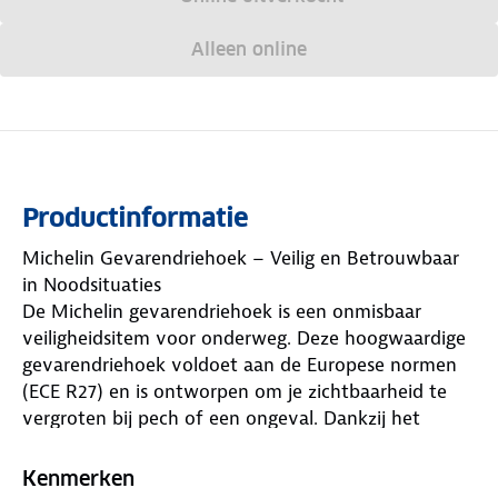
Alleen online
Productinformatie
Michelin Gevarendriehoek – Veilig en Betrouwbaar
in Noodsituaties
De Michelin gevarendriehoek is een onmisbaar
veiligheidsitem voor onderweg. Deze hoogwaardige
gevarendriehoek voldoet aan de Europese normen
(ECE R27) en is ontworpen om je zichtbaarheid te
vergroten bij pech of een ongeval. Dankzij het
stabiele ontwerp met inklapbare pootjes staat hij
stevig op diverse ondergronden, zelfs bij wind of
Kenmerken
regen.