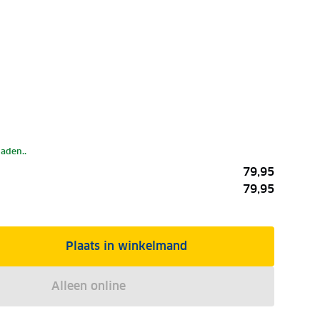
laden..
79,95
79,95
Plaats in winkelmand
Alleen online