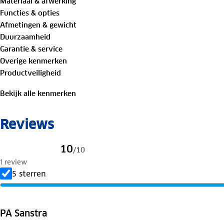
Materiaal & afwerking
Functies & opties
inhoud tas: ca. 42 liter
Afmetingen & gewicht
Duurzaamheid
aansnoerkoord met daarover een klep met clipsluitin
Garantie & service
Overige kenmerken
koelvak op voorzijde
Productveiligheid
ritsvak op achterzijde van de tas
Bekijk alle kenmerken
2 wielen
Reviews
stalen frame 100 x 36 x 41 cm
10
/
10
in hoogte verstelbaar handvat
1 review
5 sterren
op achterkant een haak om de kar aan een winkelwa
opvouwbaar
PA Sanstra