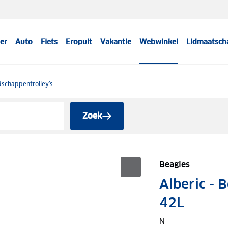
er
Auto
Fiets
Eropuit
Vakantie
Webwinkel
Lidmaatsch
schappentrolley's
Zoek
Beagles
Alberic - 
42L
N