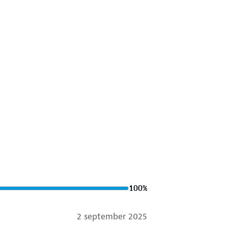
g
gen op te hangen
100
%
2 september 2025