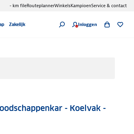
- km file
Routeplanner
Winkels
Kampioen
Service & contact
Inloggen
ap
Zakelijk
Boodschappenkar - Koelvak -