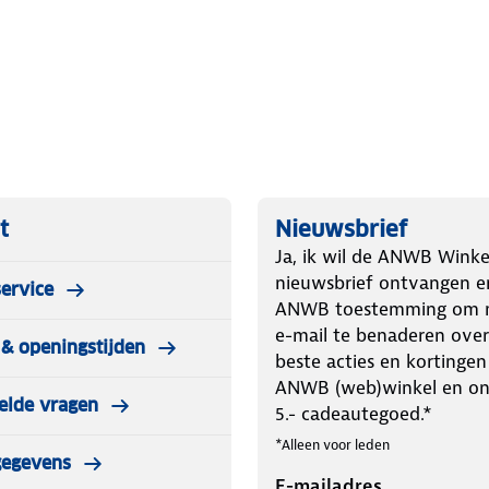
t
Nieuwsbrief
Ja, ik wil de ANWB Winke
nieuwsbrief ontvangen e
ervice
ANWB toestemming om m
e-mail te benaderen over
& openingstijden
beste acties en kortingen
ANWB (web)winkel en o
elde vragen
5.- cadeautegoed.*
*Alleen voor leden
gegevens
E-mailadres