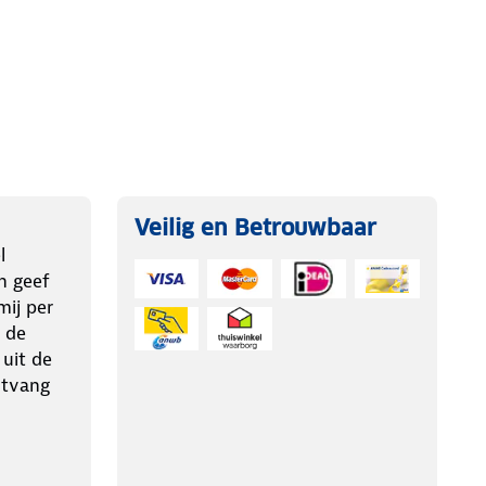
Veilig en Betrouwbaar
l
n geef
ij per
 de
 uit de
ntvang