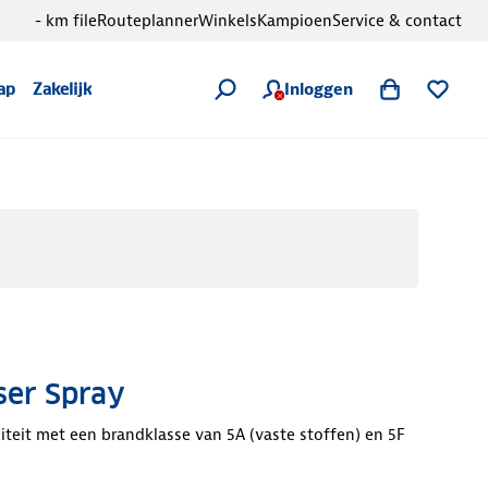
- km file
Routeplanner
Winkels
Kampioen
Service & contact
Inloggen
ap
Zakelijk
ser Spray
iteit met een brandklasse van 5A (vaste stoffen) en 5F