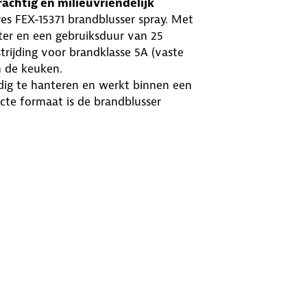
achtig en milieuvriendelijk
s FEX-15371 brandblusser spray. Met
ter en een gebruiksduur van 25
trijding voor brandklasse 5A (vaste
n de keuken.
oudig te hanteren en werkt binnen een
cte formaat is de brandblusser
tuaties. Het robuuste stalen ontwerp
bruik van schadelijke chemicaliën.
ing, waardoor je verzekerd bent van