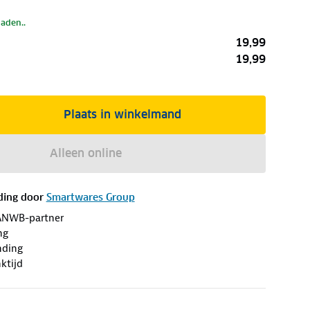
laden..
19,99
19,99
Plaats in winkelmand
Alleen online
ding door
Smartwares Group
ANWB-partner
ng
nding
ktijd