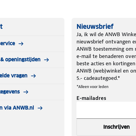
t
Nieuwsbrief
Ja, ik wil de ANWB Winke
nieuwsbrief ontvangen e
ervice
ANWB toestemming om m
e-mail te benaderen over
& openingstijden
beste acties en kortingen
ANWB (web)winkel en o
elde vragen
5.- cadeautegoed.*
*Alleen voor leden
gegevens
E-mailadres
n via ANWB.nl
Inschrijven