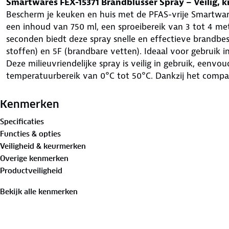
Smartwares FEX-15371 Brandblusser Spray – Veilig, kr
Bescherm je keuken en huis met de PFAS-vrije Smartware
een inhoud van 750 ml, een sproeibereik van 3 tot 4 me
seconden biedt deze spray snelle en effectieve brandbes
stoffen) en 5F (brandbare vetten). Ideaal voor gebruik i
Deze milieuvriendelijke spray is veilig in gebruik, eenv
temperatuurbereik van 0°C tot 50°C. Dankzij het compa
gemakkelijk op te bergen en snel toegankelijk in noodsi
garandeert duurzaamheid en betrouwbaarheid, zonder ge
Kenmerken
De FEX-15371 voldoet aan de Europese wet- en regelgev
Specificaties
een betrouwbare oplossing voor brandveiligheid in huis.
Functies & opties
Wat zit er in de doos?
Veiligheid & keurmerken
Smartwares FEX-15371 brandblusser spray, handleiding
Overige kenmerken
Waarom kiezen voor de Smartwares FEX-15371?
Productveiligheid
PFAS-vrij en milieuvriendelijk
Blust vaste stoffen en vetbranden (5A/5F)
Bekijk alle kenmerken
Sproeibereik van 3–4 meter
750 ml inhoud, 25 seconden gebruiksduur
Voldoet aan Europese regelgeving