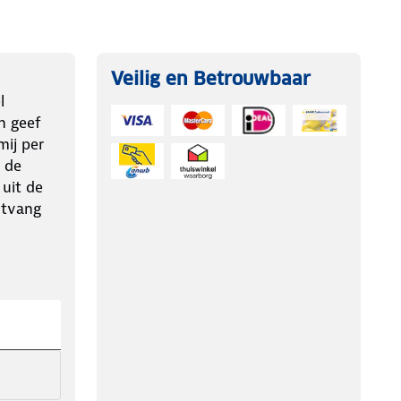
Veilig en Betrouwbaar
l
n geef
ij per
 de
 uit de
ntvang