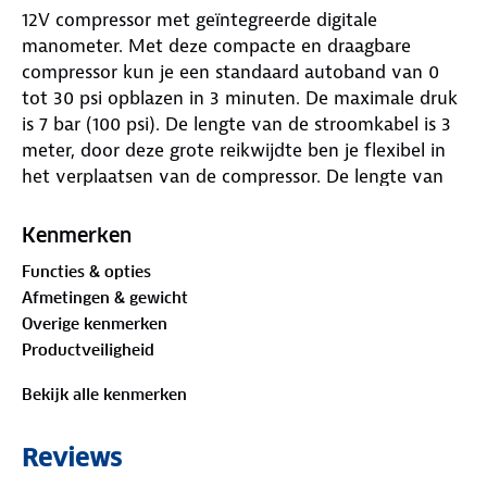
12V compressor met geïntegreerde digitale
manometer. Met deze compacte en draagbare
compressor kun je een standaard autoband van 0
tot 30 psi opblazen in 3 minuten. De maximale druk
is 7 bar (100 psi). De lengte van de stroomkabel is 3
meter, door deze grote reikwijdte ben je flexibel in
het verplaatsen van de compressor. De lengte van
de luchtslang is 47 cm. Er worden diverse
opzetstukken meegeleverd: hierdoor kun je niet
Kenmerken
alleen banden maar ook luchtbedden, ballen,
Functies & opties
fietsbanden enzovoorts oppompen.
Afmetingen & gewicht
Overige kenmerken
Productveiligheid
Bekijk alle kenmerken
Reviews