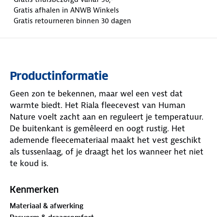
Gratis afhalen in ANWB Winkels
Gratis retourneren binnen 30 dagen
Productinformatie
Geen zon te bekennen, maar wel een vest dat
warmte biedt. Het Riala fleecevest van Human
Nature voelt zacht aan en reguleert je temperatuur.
De buitenkant is gemêleerd en oogt rustig. Het
ademende fleecemateriaal maakt het vest geschikt
als tussenlaag, of je draagt het los wanneer het niet
te koud is.
De opstaande kraag houdt de wind weg van je nek.
Kenmerken
De YKK-rits is afgewerkt met een zachte
Materiaal & afwerking
kinbeschermer. Aan de zijkanten zitten twee