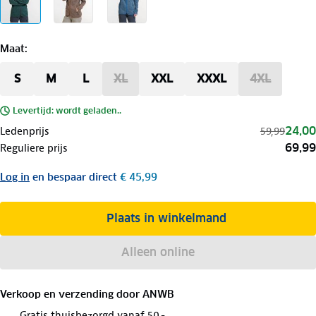
Maat
:
S
M
L
XL
XXL
XXXL
4XL
Levertijd: wordt geladen..
24,00
Ledenprijs
59,99
69,99
Reguliere prijs
Log in
en bespaar direct
€ 45,99
Plaats in winkelmand
Alleen online
Verkoop en verzending door
ANWB
Gratis thuisbezorgd vanaf 50,-