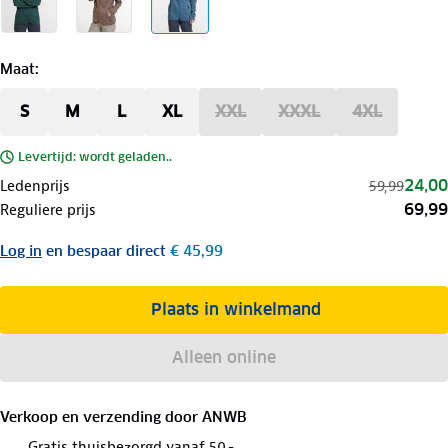
Maat
:
S
M
L
XL
XXL
XXXL
4XL
Levertijd: wordt geladen..
24,00
Ledenprijs
59,99
69,99
Reguliere prijs
Log in
en bespaar direct
€ 45,99
Plaats in winkelmand
Alleen online
Verkoop en verzending door
ANWB
Gratis thuisbezorgd vanaf 50,-