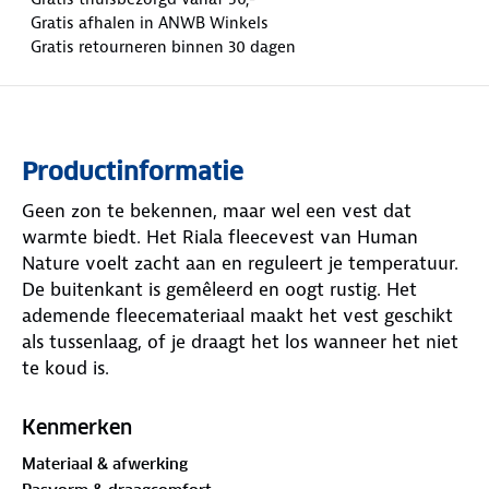
Gratis afhalen in ANWB Winkels
Gratis retourneren binnen 30 dagen
Productinformatie
Geen zon te bekennen, maar wel een vest dat
warmte biedt. Het Riala fleecevest van Human
Nature voelt zacht aan en reguleert je temperatuur.
De buitenkant is gemêleerd en oogt rustig. Het
ademende fleecemateriaal maakt het vest geschikt
als tussenlaag, of je draagt het los wanneer het niet
te koud is.
De opstaande kraag houdt de wind weg van je nek.
Kenmerken
De YKK-rits is afgewerkt met een zachte
Materiaal & afwerking
kinbeschermer. Aan de zijkanten zitten twee