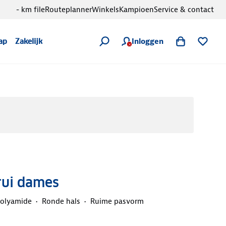
- km file
Routeplanner
Winkels
Kampioen
Service & contact
Inloggen
ap
Zakelijk
rui dames
olyamide
Ronde hals
Ruime pasvorm