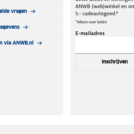
ANWB (web)winkel en o
elde vragen
5.- cadeautegoed.*
*Alleen voor leden
gegevens
E-mailadres
n via ANWB.nl
Inschrijven