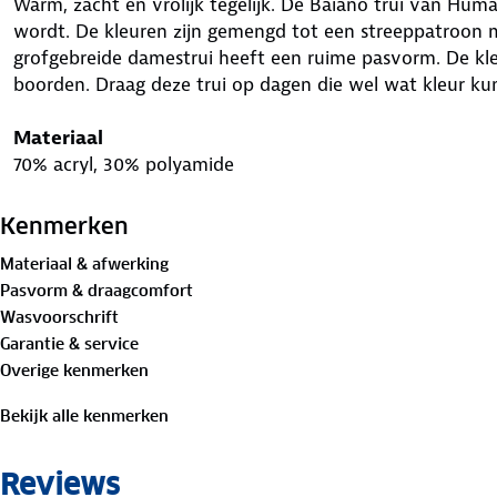
Warm, zacht en vrolijk tegelijk. De Baiano trui van Human
wordt. De kleuren zijn gemengd tot een streeppatroon 
grofgebreide damestrui heeft een ruime pasvorm. De kle
boorden. Draag deze trui op dagen die wel wat kleur ku
Materiaal
70% acryl, 30% polyamide
Is je kleding aan vervanging toe? Lever het in bij onze 
Kenmerken
bestemming aan.
Materiaal & afwerking
Pasvorm & draagcomfort
Wasvoorschrift
Garantie & service
Overige kenmerken
Bekijk alle kenmerken
Reviews