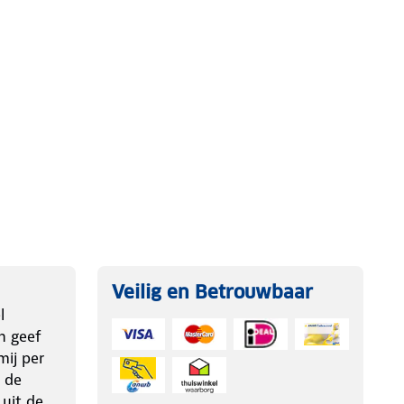
Veilig en Betrouwbaar
l
n geef
ij per
 de
 uit de