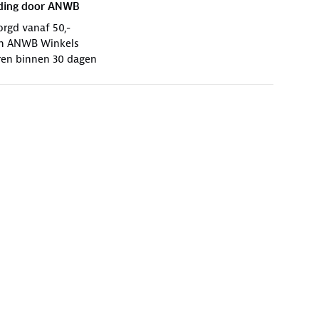
ding door
ANWB
orgd vanaf 50,-
 in ANWB Winkels
ren binnen 30 dagen