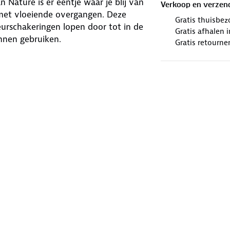
 Nature is er eentje waar je blij van
Verkoop en verzen
met vloeiende overgangen. Deze
Gratis thuisbez
urschakeringen lopen door tot in de
Gratis afhalen
nnen gebruiken.
Gratis retourne
winkels. Wij geven er een nieuwe