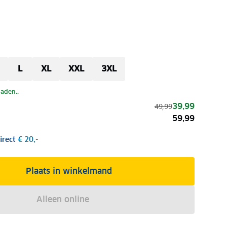
L
XL
XXL
3XL
laden..
39,99
49,99
59,99
irect
€ 20,-
Plaats in winkelmand
Alleen online