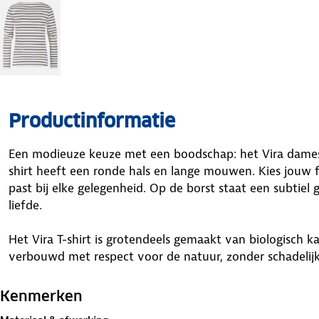
Productinformatie
Een modieuze keuze met een boodschap: het Vira dames-
shirt heeft een ronde hals en lange mouwen. Kies jouw f
past bij elke gelegenheid. Op de borst staat een subtie
liefde.
Het Vira T-shirt is grotendeels gemaakt van biologisch 
verbouwd met respect voor de natuur, zonder schadelijk
je niet alleen een mooi shirt, maar ook een shirt dat goed
huis?
Kenmerken