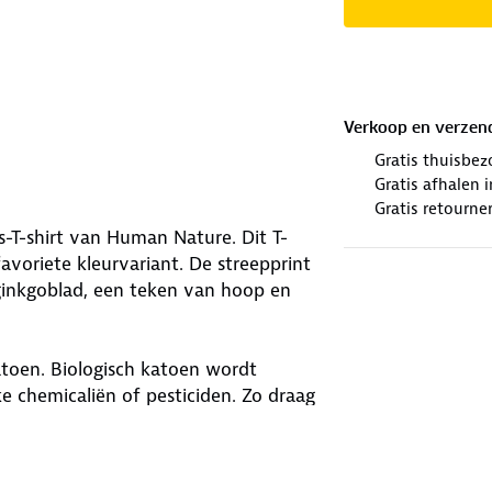
Verkoop en verzen
Gratis thuisbez
Gratis afhalen
Gratis retourne
T-shirt van Human Nature. Dit T-
avoriete kleurvariant. De streepprint
l ginkgoblad, een teken van hoop en
katoen. Biologisch katoen wordt
e chemicaliën of pesticiden. Zo draag
 is voor de planeet. Haal jij het in