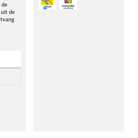
 de
 uit de
ntvang