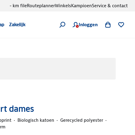
- km file
Routeplanner
Winkels
Kampioen
Service & contact
Inloggen
ap
Zakelijk
hirt dames
pprint
Biologisch katoen
Gerecycled polyester
orm