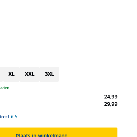
XL
XXL
3XL
laden..
24,99
29,99
irect
€ 5,-
Plaats in winkelmand