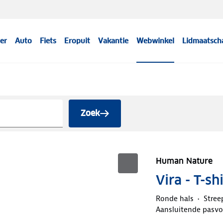
er
Auto
Fiets
Eropuit
Vakantie
Webwinkel
Lidmaatsch
Zoek
Human Nature
Vira - T-s
Ronde hals
Stree
Aansluitende pasv