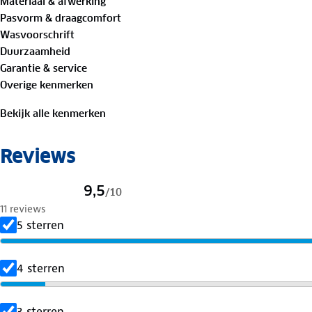
Materiaal & afwerking
Bewust onderweg met hergebruikt materiaal
Pasvorm & draagcomfort
57%
biologisch katoen
, 38%
gerecycled polyester
, 5% el
Wasvoorschrift
Duurzaamheid
Is je kleding aan vervanging toe? Lever het in bij onze 
Garantie & service
bestemming aan.
Overige kenmerken
Bekijk alle kenmerken
Reviews
9,5
/
10
11 reviews
5 sterren
4 sterren
3 sterren