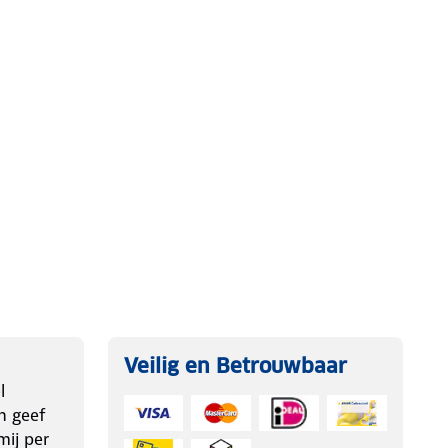
Veilig en Betrouwbaar
l
n geef
ij per