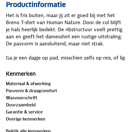
Productinformatie
Het is fris buiten, maar jij zit er goed bij met het
Breno T-shirt van Human Nature. Door de col blijft
je hals heerlijk bedekt. De ribstructuur voelt prettig
aan en geeft het damesshirt een rustige uitstraling.
De pasvorm is aansluitend, maar niet strak.
Ga je een dagje op pad, misschien zelfs op reis, of lig
je juist languit thuis op de bank? Wat je ook doet,
dit shirt is een fijne basislaag om te dragen. Geen
Kenmerken
overbodige details, alleen een klein Human Nature-
Materiaal & afwerking
logootje bij de zoom. Je combineert dit T-shirt
Pasvorm & draagcomfort
makkelijk met andere kledingstukken.
Wasvoorschrift
Duurzaamheid
Materiaal:
Garantie & service
96%
biologisch katoen
, 4% elastaan
Overige kenmerken
Is je kleding aan vervanging toe? Lever het in bij
Bekijk alle kenmerken