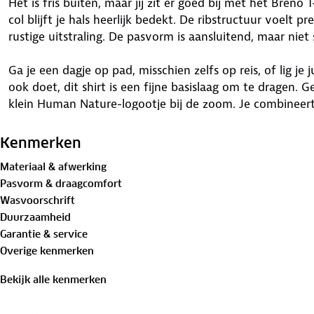
Het is fris buiten, maar jij zit er goed bij met het Bren
col blijft je hals heerlijk bedekt. De ribstructuur voelt 
rustige uitstraling. De pasvorm is aansluitend, maar niet 
Ga je een dagje op pad, misschien zelfs op reis, of lig je 
ook doet, dit shirt is een fijne basislaag om te dragen. 
klein Human Nature-logootje bij de zoom. Je combineert 
kledingstukken.
Kenmerken
Materiaal:
Materiaal & afwerking
96%
biologisch katoen
, 4% elastaan
Pasvorm & draagcomfort
Wasvoorschrift
Is je kleding aan vervanging toe? Lever het in bij onze 
Duurzaamheid
bestemming aan.
Garantie & service
Overige kenmerken
Bekijk alle kenmerken