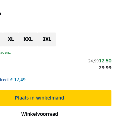
n
XL
XXL
3XL
laden..
12,50
24,99
29,99
irect
€ 17,49
Plaats in winkelmand
Winkelvoorraad