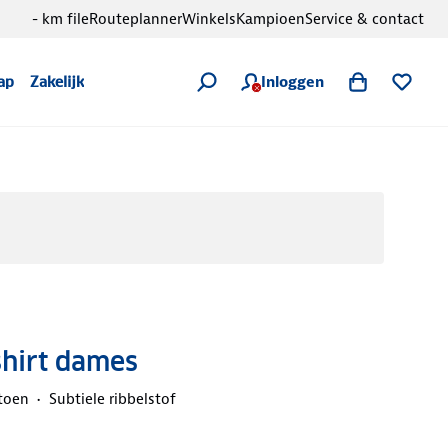
- km file
Routeplanner
Winkels
Kampioen
Service & contact
Inloggen
ap
Zakelijk
shirt dames
toen
Subtiele ribbelstof