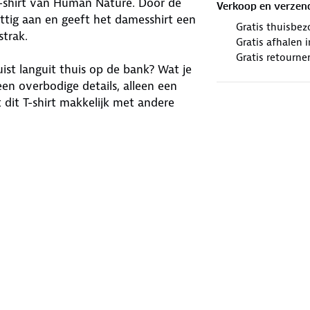
o T-shirt van Human Nature. Door de
Verkoop en verzen
prettig aan en geeft het damesshirt een
Gratis thuisbez
strak.
Gratis afhalen
Gratis retourne
juist languit thuis op de bank? Wat je
Geen overbodige details, alleen een
dit T-shirt makkelijk met andere
winkels. Wij geven er een nieuwe