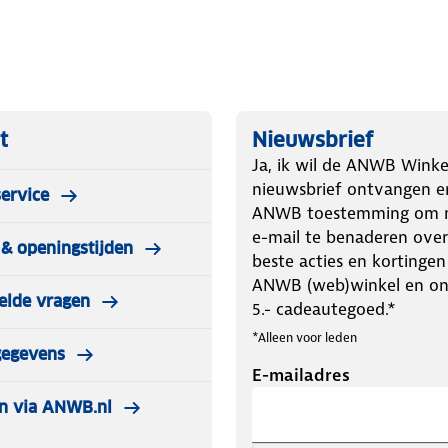
t
Nieuwsbrief
Ja, ik wil de ANWB Winke
nieuwsbrief ontvangen e
ervice
ANWB toestemming om m
e-mail te benaderen over
& openingstijden
beste acties en kortingen
ANWB (web)winkel en o
elde vragen
5.- cadeautegoed.*
*Alleen voor leden
gegevens
E-mailadres
n via ANWB.nl