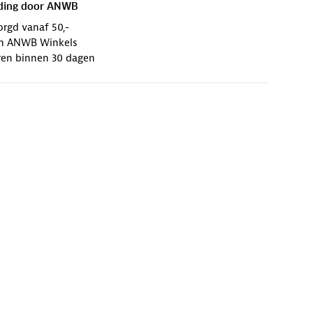
ding door
ANWB
orgd vanaf 50,-
 in ANWB Winkels
ren binnen 30 dagen