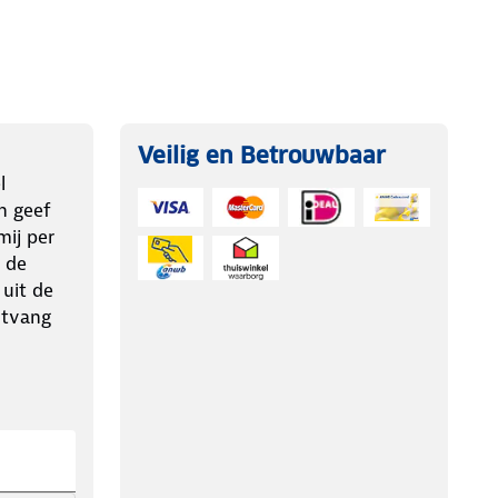
Veilig en Betrouwbaar
l
n geef
ij per
 de
 uit de
ntvang