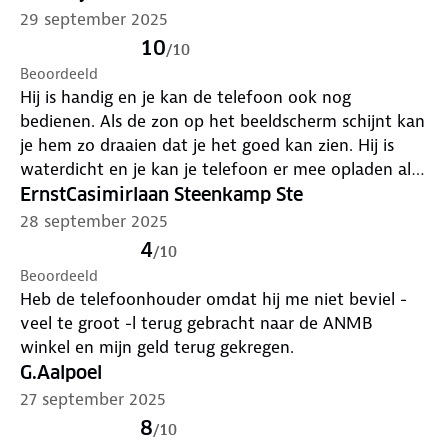
Trillingdempend en gebruiksvriendelijk
29 september 2025
Een schokabsorberende binnenlaag beschermt je
10
/
10
toestel tegen trillingen en stoten. Het touchscreen
Beoordeeld
blijft volledig bruikbaar, inclusief Face ID.
Hij is handig en je kan de telefoon ook nog
bedienen. Als de zon op het beeldscherm schijnt kan
Compatibel met de meeste smartphones
je hem zo draaien dat je het goed kan zien. Hij is
Geschikt voor toestellen van 4 tot 7 inch. Het
waterdicht en je kan je telefoon er mee opladen als
ontwerp van metaal en kunststof zorgt voor
dat nodig is met een kabeltje. Mijn telefoon past er
ErnstCasimirlaan Steenkamp Ste
langdurig en betrouwbaar gebruik.
percies in let dus wel op de maat van je telefoon!
28 september 2025
4
/
10
Beoordeeld
Heb de telefoonhouder omdat hij me niet beviel -
veel te groot -l terug gebracht naar de ANMB
winkel en mijn geld terug gekregen.
G.Aalpoel
27 september 2025
8
/
10