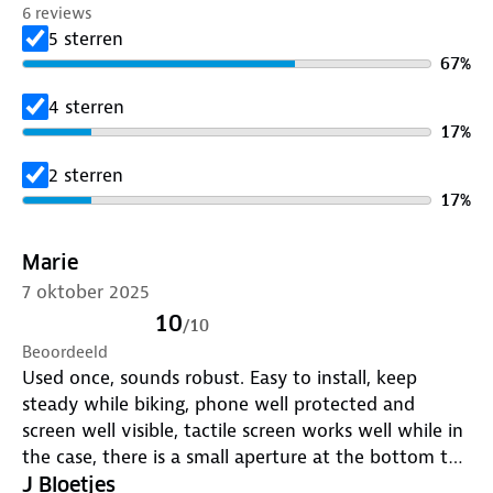
6 reviews
tot 32 mm en een metalen klem die ook op spiegels
5 sterren
van scooters of motoren past. Zo zit je smartphone
67
%
altijd stevig vast – ook op ruwe ondergrond.
4 sterren
Volledig waterdicht en stofdicht (IP67)
17
%
Geen zorgen meer over regen, modder of stof. De
2 sterren
stevige behuizing met IP67-classificatie houdt je
17
%
smartphone droog en schoon. De transparante
voorkant laat je het touchscreen gewoon gebruiken
Marie
voor navigatie of muziek – zonder je toestel uit de
houder te halen.
7 oktober 2025
10
/
10
Altijd perfect zicht dankzij 360° draaibaarheid
Beoordeeld
Kies zelf je ideale kijkhoek met de volledig draaibare
Used once, sounds robust. Easy to install, keep
bevestiging. Gebruik je telefoon in portret- of
steady while biking, phone well protected and
landschapstand, zonder concessies aan veiligheid of
screen well visible, tactile screen works well while in
zichtbaarheid.
the case, there is a small aperture at the bottom to
connect the phone charger. Top!
J Bloetjes