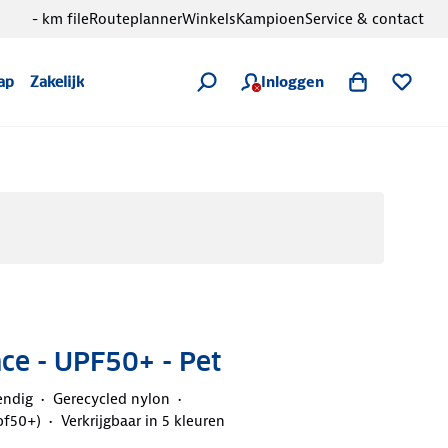
- km file
Routeplanner
Winkels
Kampioen
Service & contact
Inloggen
ap
Zakelijk
ce - UPF50+ - Pet
endig
Gerecycled nylon
pf50+)
Verkrijgbaar in 5 kleuren