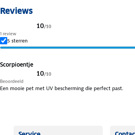
Reviews
Maten
: One size
UV Protectie (UPF50+)
10
/
10
1 review
Waterdicht
5 sterren
Winddicht
Scorpioentje
Gemaakt van gerecycleerde materialen
10
/
10
Beoordeeld
Ton sur ton logo
Een mooie pet met UV bescherming die perfect past.
Service
Contac