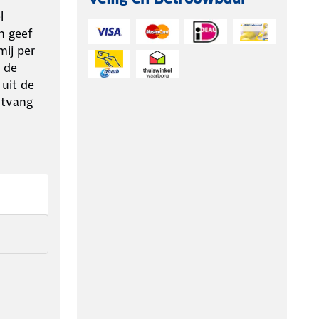
l
n geef
ij per
 de
 uit de
ntvang