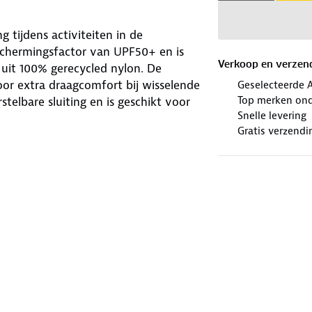
tijdens activiteiten in de
schermingsfactor van UPF50+ en is
Verkoop en verzen
 uit 100% gerecycled nylon. De
oor extra draagcomfort bij wisselende
Geselecteerde 
Top merken ond
elbare sluiting en is geschikt voor
Snelle levering
 pet is voorzien van een ton sur ton
Gratis verzendi