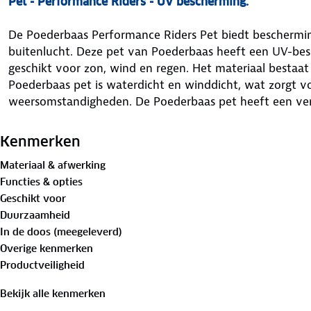
Pet - Performance Riders - UV bescherming.
De Poederbaas Performance Riders Pet biedt bescherming 
buitenlucht. Deze pet van Poederbaas heeft een UV-be
geschikt voor zon, wind en regen. Het materiaal bestaat
Poederbaas pet is waterdicht en winddicht, wat zorgt v
weersomstandigheden. De Poederbaas pet heeft een verst
verschillende hoofdafmetingen (one size). De Poederbaas
logo.
Kenmerken
Materiaal & afwerking
Functies & opties
Pet - Performance Riders - UV bescherming.
Geschikt voor
Duurzaamheid
In de doos (meegeleverd)
Merk
: Poederbaas
Overige kenmerken
Productveiligheid
Model
: Performance Riders pet
Bekijk alle kenmerken
Materiaal
: 100% nylon