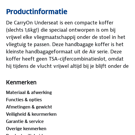
Productinformatie
De CarryOn Underseat is een compacte koffer
(slechts 1,6kg!) die speciaal ontworpen is om bij
vrijwel elke vliegmaatschappij onder de stoel in het
vliegtuig te passen. Deze handbagage koffer is het
kleinste handbagageformaat uit de Air serie. Deze
koffer heeft geen TSA-cijfercombinatieslot, omdat
hij tijdens de vlucht vrijwel altijd bij je blijft onder de
stoel. Hierdoor is een slot niet echt noodzakelijk,
wat het gewicht vermindert en het gebruiksgemak
Kenmerken
vergroot. Dankzij de twee stevige achterwielen in
Materiaal & afwerking
plaats van vier, biedt deze koffer meer
Functies & opties
binnenruimte dan een standaard underseater. De
Afmetingen & gewicht
verstelbare trekstang zorgt voor extra comfort
Veiligheid & keurmerken
tijdens het vervoeren. Met een handig voorvak voor
Garantie & service
reisdocumenten heb je alle kleine bagage snel bij de
Overige kenmerken
hand.