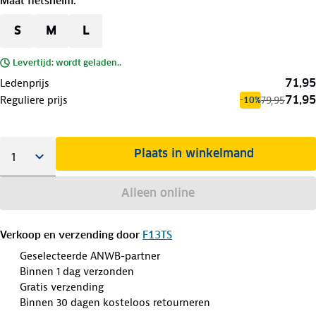
Maat fietshelm
:
S
M
L
Levertijd: wordt geladen..
71,95
Ledenprijs
71,95
Reguliere prijs
79,95
-10%
Plaats in winkelmand
Alleen online
Verkoop en verzending door
F13TS
Geselecteerde ANWB-partner
Binnen 1 dag verzonden
Gratis verzending
Binnen 30 dagen kosteloos retourneren