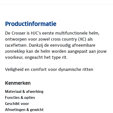
Productinformatie
De Crosser is HJC’s eerste multifunctionele helm,
ontworpen voor zowel cross country (XC) als
racefietsen. Dankzij de eenvoudig afneembare
zonneklep kan de helm worden aangepast aan jouw
voorkeur, ongeacht het type rit.
Veiligheid en comfort voor dynamische ritten
Met een uitgebreid beschermend ontwerp en
interieurmaterialen die voldoende demping bieden,
Kenmerken
is de Crosser ideaal voor dynamisch fietsen zoals
Materiaal & afwerking
cross country. De helm biedt optimale bescherming
Functies & opties
en comfort, waardoor hij perfect is voor beginners
Geschikt voor
en ervaren fietsers.
Afmetingen & gewicht