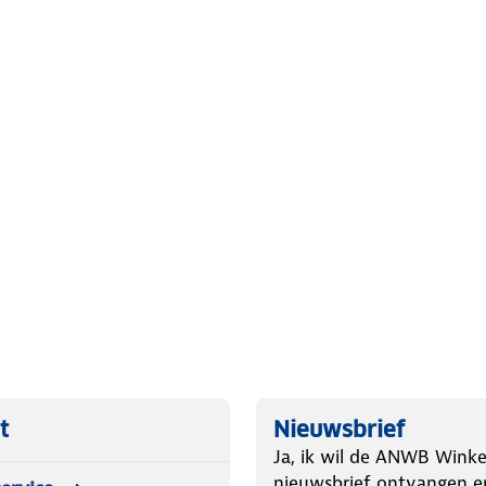
t voor een ideale drukverdeling.
cte zithouding een aangenaam
.
rmo Elastic:
t
Nieuwsbrief
lte
Ja, ik wil de ANWB Winke
nieuwsbrief ontvangen e