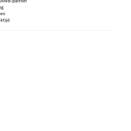
ANWB-partner
ng
ren
ktijd