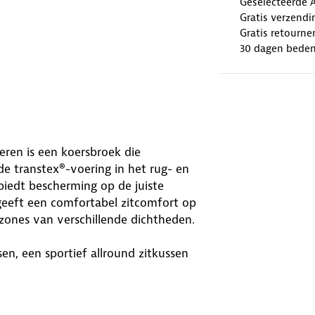
Geselecteerde 
Gratis verzendi
Gratis retourne
30 dagen beden
eren is een koersbroek die
de transtex®-voering in het rug- en
iedt bescherming op de juiste
eeft een comfortabel zitcomfort op
zones van verschillende dichtheden.
sen, een sportief allround zitkussen
gevormd is (12 mm sterkte en ultra
 flexibel, aangenaam ademend en
ede dempingseigenschappen. Door