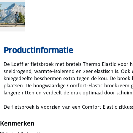
Productinformatie
De Loeffler fietsbroek met bretels Thermo Elastic voor h
sneldrogend, warmte-isolerend en zeer elastisch is. Ook 
kniegedeelte beschermen extra tegen de kou. De broek b
plaatsen. De hoogwaardige Comfort-Elastic broekzeem g
langere ritten en verdeelt de druk optimaal door schuim
De fietsbroek is voorzien van een Comfort Elastic zitkus
voor een aangenaam zitcomfort welke ergonomisch voor
hoge dichtheid van 80 kg/m3). De zeem is elastisch en
Kenmerken
sneldrogend, gemaakt van compact schuim met zeer go