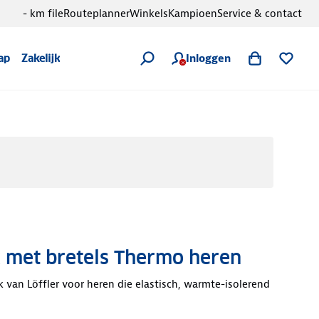
- km file
Routeplanner
Winkels
Kampioen
Service & contact
Inloggen
ap
Zakelijk
k met bretels Thermo heren
k van Löffler voor heren die elastisch, warmte-isolerend