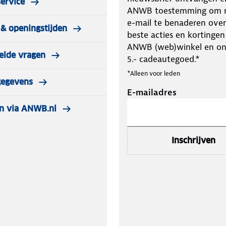
ervice
ANWB toestemming om m
e-mail te benaderen over
& openingstijden
beste acties en kortingen
ANWB (web)winkel en o
elde vragen
5.- cadeautegoed.*
*Alleen voor leden
gegevens
E-mailadres
n via ANWB.nl
heren is gemaakt van thermisch
aal met uitstekende dwars- en lengte
Inschrijven
 maximale bewegingsvrijheid voor een
an de binnenkant licht opgeruwd,
erhoudsvriendelijk. En multi-
agen. Artikelen die zijn gedragen