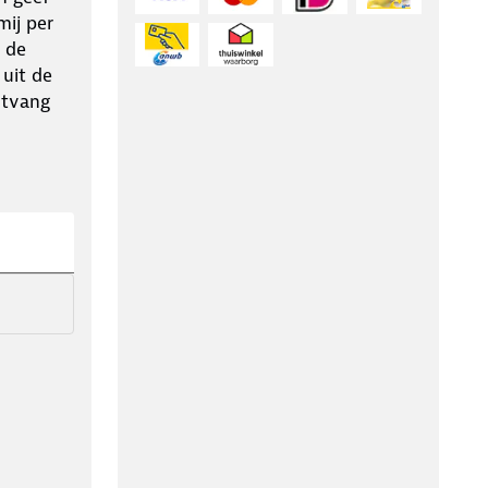
ij per
 de
 uit de
ntvang