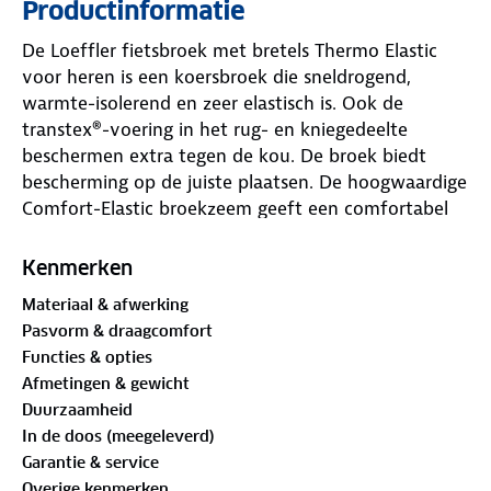
Productinformatie
De Loeffler fietsbroek met bretels Thermo Elastic
voor heren is een koersbroek die sneldrogend,
warmte-isolerend en zeer elastisch is. Ook de
transtex®-voering in het rug- en kniegedeelte
beschermen extra tegen de kou. De broek biedt
bescherming op de juiste plaatsen. De hoogwaardige
Comfort-Elastic broekzeem geeft een comfortabel
zitcomfort op langere ritten en verdeelt de druk
optimaal door schuimzones van verschillende
Kenmerken
dichtheden.
Materiaal & afwerking
Pasvorm & draagcomfort
De fietsbroek is voorzien van een Comfort Elastic
Functies & opties
zitkussen, een sportief allround zitkussen voor een
Afmetingen & gewicht
aangenaam zitcomfort welke ergonomisch
Duurzaamheid
voorgevormd is (12 mm sterkte en ultra hoge
In de doos (meegeleverd)
dichtheid van 80 kg/m3). De zeem is elastisch en
Garantie & service
flexibel, aangenaam ademend en sneldrogend,
Overige kenmerken