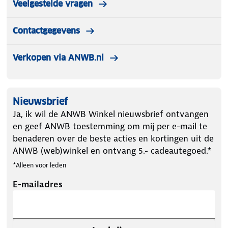
Veelgestelde vragen
materiaal behoudt de vorm en biedt maximale
bewegingsvrijheid voor een aangenaam
Contactgegevens
draagcomfort. Thermisch binnenvelours is aan de
binnenkant licht opgeruwd, warmte-isolerend,
Verkopen via ANWB.nl
ademend, sneldrogend, robuust en
onderhoudsvriendelijk. En multi-elastisch voor de
perfecte pasvorm.
Nieuwsbrief
Let op kleding mag worden gepast maar niet
Ja, ik wil de ANWB Winkel nieuwsbrief ontvangen
worden gedragen. Artikelen die zijn gedragen
en geef ANWB toestemming om mij per e-mail te
worden niet teruggenomen.
benaderen over de beste acties en kortingen uit de
ANWB (web)winkel en ontvang 5.- cadeautegoed.*
*Alleen voor leden
E-mailadres