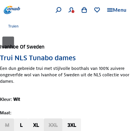
Menu
Truien
Ivanhoe Of Sweden
Trui NLS Tunabo dames
Een dun gebreide trui met stijlvolle boothals van 100% zuivere
ongeverfde wol van Ivanhoe of Sweden uit de NLS collectie voor
dames.
Kleur
:
Wit
Maat
:
M
L
XL
XXL
3XL