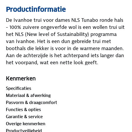
Productinformatie
De Ivanhoe trui voor dames NLS Tunabo ronde hals
- 100% zuivere ongeverfde wol is een wollen trui uit
het NLS (New level of Sustainability) programma
van Ivanhoe. Het is een dun gebreide trui met
boothals die lekker is voor in de warmere maanden.
Aan de achterzijde is het achterpand iets langer dan
het voorpand, wat een nette look geeft.
De NLS collectie is een resultaat van een complex
Kenmerken
selectie proces van natuurlijk beschikbare tinten die
Specificaties
worden gemengd om een reeks natuurlijke kleuren
Materiaal & afwerking
te creëren zonder gebruik te maken van
Pasvorm & draagcomfort
kleurstoffen, chemicaliën of water. Dit authentieke
Functies & opties
product is 100% natuurlijk.
Garantie & service
Overige kenmerken
Onderstaand de belangrijkste kenmerken van de
Productveiligheid