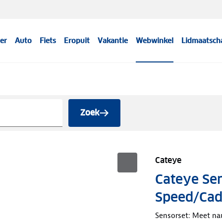
er
Auto
Fiets
Eropuit
Vakantie
Webwinkel
Lidmaatsch
s
Zoek
Cateye
Cateye Sen
Speed/Ca
Sensorset: Meet nau