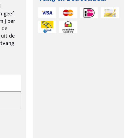
l
n geef
ij per
 de
 uit de
ntvang