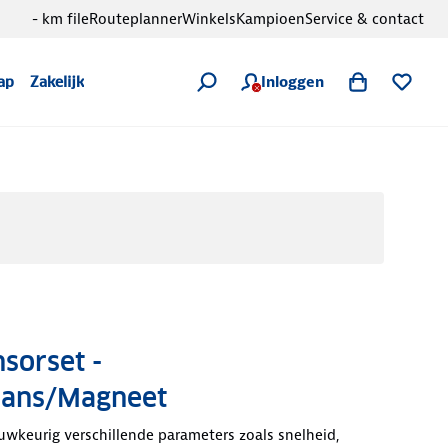
- km file
Routeplanner
Winkels
Kampioen
Service & contact
Inloggen
ap
Zakelijk
sorset -
dans/Magneet
wkeurig verschillende parameters zoals snelheid,