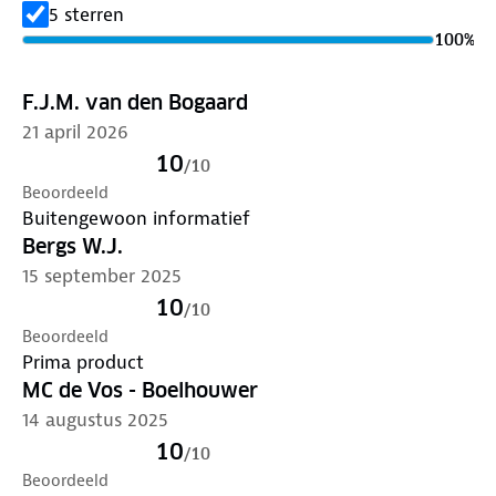
reisgidsenserie van Nederland! Met meer dan 100
5 sterren
gidsen biedt deze serie een reisgids voor nagenoeg
100
%
iedere denkbare bestemming.
F.J.M. van den Bogaard
ANWB Extra reisgids Moezel:
21 april 2026
Wijn & uitzicht: geniet van adembenemende
panorama’s langs de steile wijnhellingen van de
10
/
10
Moezel.
Beoordeeld
Cultuur & historie: bezoek Romeins Trier en de
Buitengewoon informatief
Bundesbank-Bunker in Cochem-Cond.
Bergs W.J.
Architectuur: bewonder de jugendstil wijnvilla’s in
15 september 2025
Traben-Trarbach.
10
/
10
Compact & praktisch: inclusief 15
Beoordeeld
topbezienswaardigheden, reistips en uitneembare
Prima product
kaart.
MC de Vos - Boelhouwer
14 augustus 2025
10
/
10
Beoordeeld