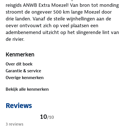
reisgids ANWB Extra Moezel! Van bron tot monding
stroomt de ongeveer 500 km lange Moezel door
drie landen. Vanaf de steile wijnhellingen aan de
oever ontvouwt zich op veel plaatsen een
adembenemend uitzicht op het slingerende lint van
de rivier.
De ANWB Extra reisgids Moezel biedt naast veel
praktische tips over campings, vakantiehuizen,
Kenmerken
hotels en vervoer ook 15 inspirerende
Over dit boek
bezienswaardigheden die je niet mag missen. Maak
Garantie & service
een tocht langs de jugendstil wijnvilla’s van Traben-
Overige kenmerken
Trarbach, ga terug naar de tijd van de koude oorlog
en bezoek de Bundesbank-Bunker in Cochem-Cond
Bekijk alle kenmerken
of wandel door het Romeinse erfgoed in Trier.
Deze kleine reisgids past gemakkelijk in de tas en
Reviews
heeft een handige uitneembare kaart met daarop
de beste tips voor overnachten, winkelen, eten en
10
/
10
drinken en uitgaan. ANWB Extra is de succesvolste
3 reviews