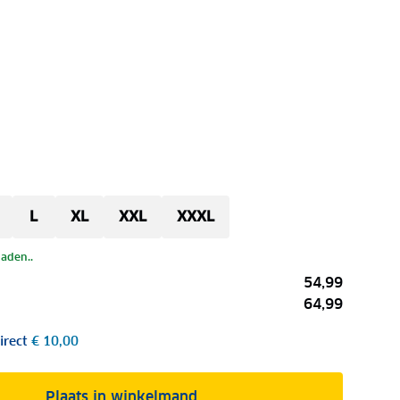
L
XL
XXL
XXXL
laden..
54,99
64,99
irect
€ 10,00
Plaats in winkelmand