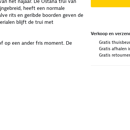
van het najaar. De Ostana trui van
ijngebreid, heeft een normale
lve rits en geribde boorden geven de
rialen blijft de trui met
Verkoop en verzen
Gratis thuisbez
 of op een ander fris moment. De
Gratis afhalen
t materiaal. Kies de kleur die bij je
Gratis retourne
 4% elastaan
winkels. Wij geven er een nieuwe