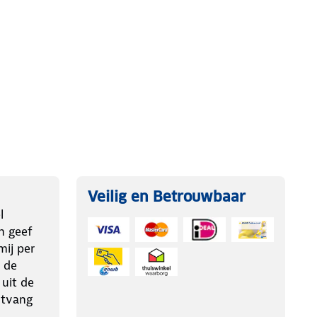
Veilig en Betrouwbaar
l
n geef
ij per
 de
 uit de
ntvang