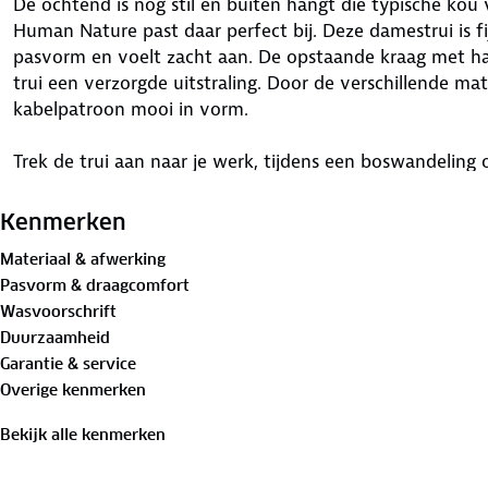
De ochtend is nog stil en buiten hangt die typische kou 
Human Nature past daar perfect bij. Deze damestrui is f
pasvorm en voelt zacht aan. De opstaande kraag met ha
trui een verzorgde uitstraling. Door de verschillende mate
kabelpatroon mooi in vorm.
Trek de trui aan naar je werk, tijdens een boswandeling
Ostana trui bestaat voor meer dan de helft uit hergebruik
past en ga goed gekleed de deur uit.
Kenmerken
Materiaal & afwerking
Bewust onderweg met hergebruikt materiaal:
Pasvorm & draagcomfort
52%
gerecycled polyester
, 34% acryl, 5% wol, 5% alpaca,
Wasvoorschrift
Duurzaamheid
Is je kleding aan vervanging toe? Lever het in bij onze 
Garantie & service
bestemming aan.
Overige kenmerken
Bekijk alle kenmerken