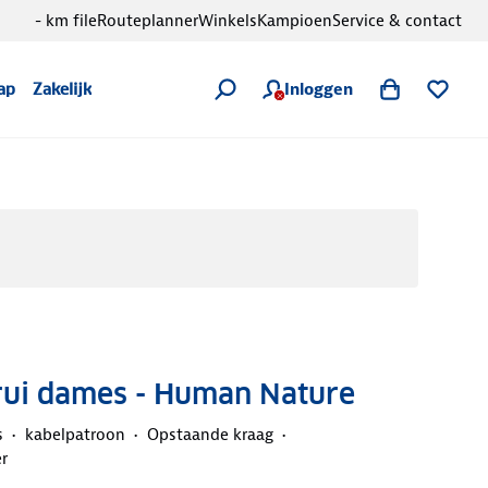
- km file
Routeplanner
Winkels
Kampioen
Service & contact
Inloggen
ap
Zakelijk
Trui dames - Human Nature
s
kabelpatroon
Opstaande kraag
r